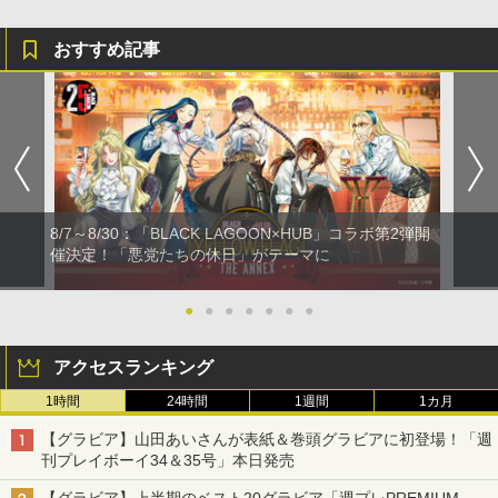
おすすめ記事
8/7～8/30：「BLACK LAGOON×HUB」コラボ第2弾開
催決定！「悪党たちの休日」がテーマに
●
●
●
●
●
●
●
アクセスランキング
1時間
24時間
1週間
1カ月
【グラビア】山田あいさんが表紙＆巻頭グラビアに初登場！「週
刊プレイボーイ34＆35号」本日発売
【グラビア】上半期のベスト20グラビア「週プレPREMIUM