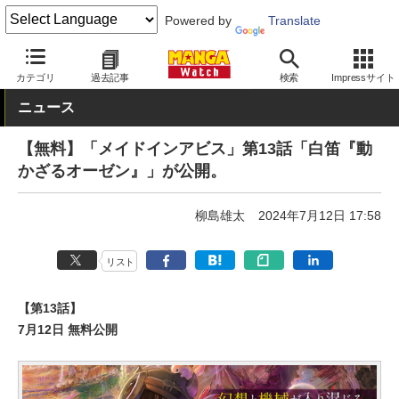
Powered by
Translate
MANGA Watch
Web/アプリ
GANMA!
カテゴリ
過去記事
検索
Impressサイト
ニュース
【無料】「メイドインアビス」第13話「白笛『動
かざるオーゼン』」が公開。
柳島雄太
2024年7月12日 17:58
リスト
【第13話】
7月12日 無料公開