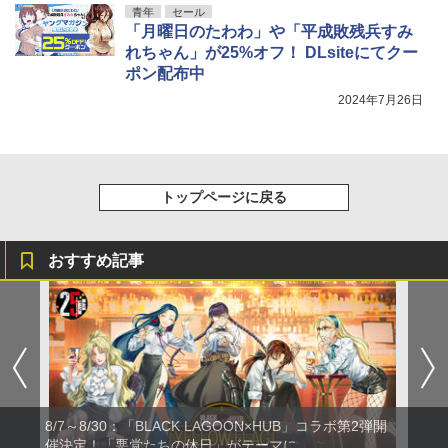
青年
セール
「月曜日のたわわ」や「平成敗残兵すみ
れちゃん」が25%オフ！ DLsiteにてクー
ポン配布中
2024年7月26日
トップページに戻る
おすすめ記事
8/7～8/30：「BLACK LAGOON×HUB」コラボ第2弾開
催決定！「悪党たちの休日」がテーマに