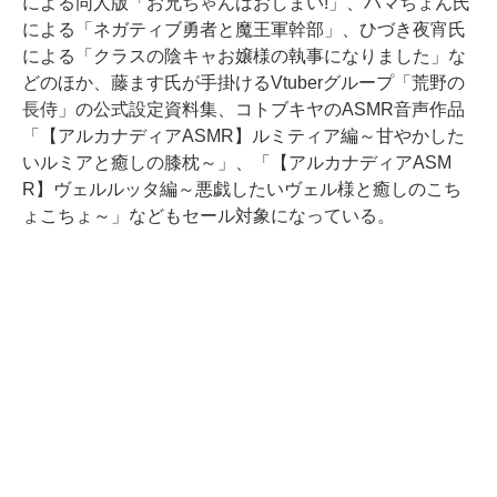
による同人版「お兄ちゃんはおしまい!」、ハマちょん氏
による「ネガティブ勇者と魔王軍幹部」、ひづき夜宵氏
による「クラスの陰キャお嬢様の執事になりました」な
どのほか、藤ます氏が手掛けるVtuberグループ「荒野の
長侍」の公式設定資料集、コトブキヤのASMR音声作品
「【アルカナディアASMR】ルミティア編～甘やかした
いルミアと癒しの膝枕～」、「【アルカナディアASM
R】ヴェルルッタ編～悪戯したいヴェル様と癒しのこち
ょこちょ～」などもセール対象になっている。