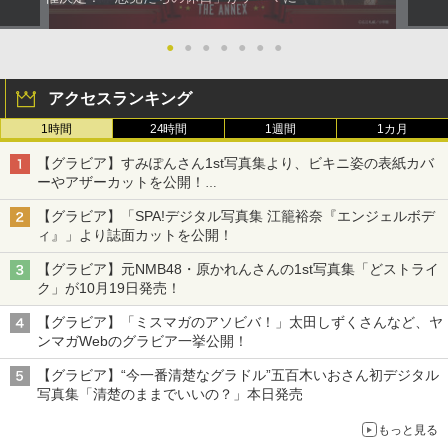
●
●
●
●
●
●
●
アクセスランキング
1時間
24時間
1週間
1カ月
【グラビア】すみぽんさん1st写真集より、ビキニ姿の表紙カバ
ーやアザーカットを公開！
タイトルは「offcourt（オフコート）」に決定
【グラビア】「SPA!デジタル写真集 江籠裕奈『エンジェルボデ
ィ』」より誌面カットを公開！
【グラビア】元NMB48・原かれんさんの1st写真集「どストライ
ク」が10月19日発売！
【グラビア】「ミスマガのアソビバ！」太田しずくさんなど、ヤ
ンマガWebのグラビア一挙公開！
【グラビア】“今一番清楚なグラドル”五百木いおさん初デジタル
写真集「清楚のままでいいの？」本日発売
もっと見る