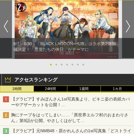
8/7～8/30：「BLACK LAGOON×HUB」コラボ第2弾開
催決定！「悪党たちの休日」がテーマに
●
●
●
●
●
●
●
アクセスランキング
1時間
24時間
1週間
1カ月
【グラビア】すみぽんさん1st写真集より、ビキニ姿の表紙カバ
ーやアザーカットを公開！
タイトルは「offcourt（オフコート）」に決定
胸にテープをはってしまい……「異世界エルフ村のおまわりさ
ん」第9話が公開。やさしくはがして
第1巻の書店特典情報も！
【グラビア】元NMB48・原かれんさんの1st写真集「どストライ