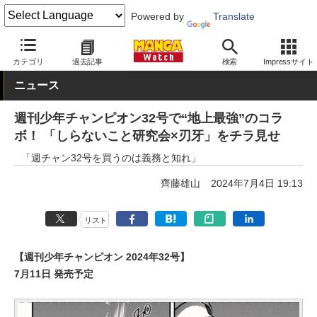
Powered by
Translate
MANGA Watch
コラボ
カテゴリ
過去記事
検索
Impressサイト
ニュース
週刊少年チャンピオン32号で“地上最強”のコラ
ボ！ 「しらないこと研究会×刃牙」をチラ見せ
「週チャン32号を買うのは義務と知れ」
齊藤雄山
2024年7月4日 19:13
リスト
【週刊少年チャンピオン 2024年32号】
7月11日 発売予定