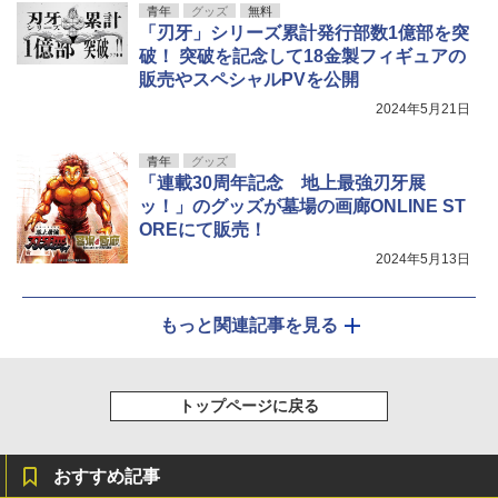
青年
グッズ
無料
「刃牙」シリーズ累計発行部数1億部を突
破！ 突破を記念して18金製フィギュアの
販売やスペシャルPVを公開
2024年5月21日
青年
グッズ
「連載30周年記念 地上最強刃牙展
ッ！」のグッズが墓場の画廊ONLINE ST
OREにて販売！
2024年5月13日
もっと関連記事を見る
トップページに戻る
おすすめ記事