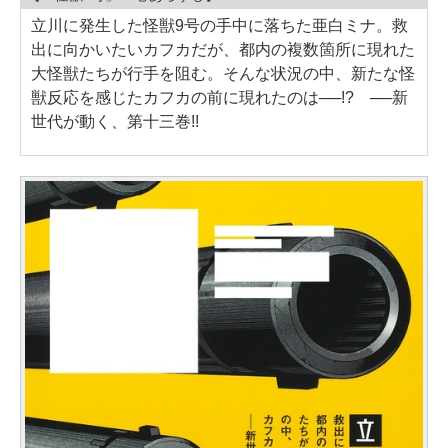
立川に発生した怪獣9号の手中に落ちた亜白ミナ。救
出に向かいたいカフカだが、都内の複数箇所に現れた
大怪獣たちが行手を阻む。そんな状況の中、新たな怪
獣反応を感じたカフカの前に現れたのは──!? ──新
世代が動く、第十三巻!!