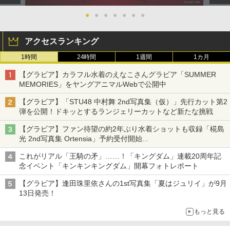
●
●
●
●
●
●
●
アクセスランキング
1時間
24時間
1週間
1カ月
【グラビア】カラフル水着のえなこさんグラビア「SUMMER
MEMORIES」をヤングアニマルWebで公開中
【グラビア】「STU48 中村舞 2nd写真集（仮）」先行カット第2
弾を公開！ドキッとするランジェリーカットなど新たな挑戦
【グラビア】ファン待望の約2年ぶり水着ショットも収録「椛島
光 2nd写真集 Ortensia」予約受付開始
10月30日発売
これがリアル「王騎の矛」……！「キングダム」連載20周年記
念イベント「キンキンキングダム」開幕フォトレポート
【グラビア】逢田珠里依さんの1st写真集「夏はジュリイ」が9月
13日発売！
もっと見る