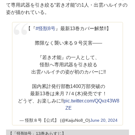
て専用武器を引き絞る“若き才能”の1人・出雲ハルイチの
姿が描かれている。
【『
#怪獣8号
』最新13巻カバー解禁!!】
際限なく襲い来る９号災害――
『若き才能』の一人として、
怪獣へ専用武器を引き絞る
出雲ハルイチの姿が初のカバーに!!
国内累計発行部数1400万部突破の
最新13巻は来月７/４(木)発売です！
どうぞ、お楽しみに!!
pic.twitter.com/QQvz43W8
ZE
— 怪獣８号【公式】 (@KaijuNo8_O)
June 20, 2024
【「怪獣8号」13巻あらすじ】