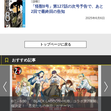
少年
「怪獣8号」第127話の次号予告で、あと
2回で最終回の告知
2025年6月6日
トップページに戻る
おすすめ記事
8/7～8/30：「BLACK LAGOON×HUB」コラボ第2弾開
催決定！「悪党たちの休日」がテーマに