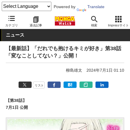
Powered by
Translate
MANGA Watch
青年
カテゴリ
過去記事
検索
Impressサイト
ニュース
【最新話】「だれでも抱けるキミが好き」第38話
「変なことしてない？」公開！
柳島雄太
2024年7月1日 01:10
リスト
【第38話】
7月1日 公開