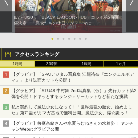
8/7～8/30：「BLACK LAGOON×HUB」コラボ第2弾開
催決定！「悪党たちの休日」がテーマに
●
●
●
●
●
●
●
アクセスランキング
1時間
24時間
1週間
1カ月
【グラビア】「SPA!デジタル写真集 江籠裕奈『エンジェルボデ
ィ』」より誌面カットを公開！
【グラビア】「STU48 中村舞 2nd写真集（仮）」先行カット第2
弾を公開！ドキッとするランジェリーカットなど新たな挑戦
私と契約して魔法少女になって！「世界最強の魔女、始めまし
た」第71話が月マガ基地で無料公開。魔法少女、爆☆誕っ！
【グラビア】桜庭奈緒さんや水夏らむねさんの水着姿！ ヤンチ
ャンWebのグラビア公開