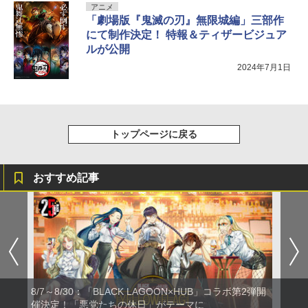
アニメ
「劇場版『鬼滅の刃』無限城編」三部作
にて制作決定！ 特報＆ティザービジュア
ルが公開
2024年7月1日
トップページに戻る
おすすめ記事
8/7～8/30：「BLACK LAGOON×HUB」コラボ第2弾開
催決定！「悪党たちの休日」がテーマに