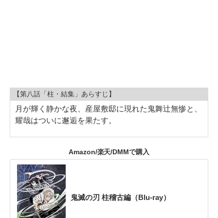
【第八話「柱・結集」あらすじ】
月が輝く静かな夜、産屋敷邸に現れた鬼舞辻無惨と、
耀哉はついに邂逅を果たす。
Amazon/楽天/DMMで購入
鬼滅の刃 柱稽古編（Blu-ray）