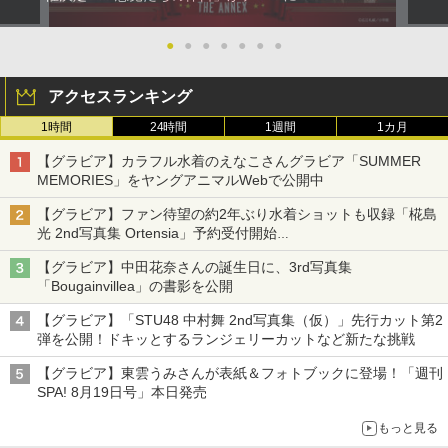
●
●
●
●
●
●
●
アクセスランキング
1時間
24時間
1週間
1カ月
【グラビア】カラフル水着のえなこさんグラビア「SUMMER
MEMORIES」をヤングアニマルWebで公開中
【グラビア】ファン待望の約2年ぶり水着ショットも収録「椛島
光 2nd写真集 Ortensia」予約受付開始
10月30日発売
【グラビア】中田花奈さんの誕生日に、3rd写真集
「Bougainvillea」の書影を公開
【グラビア】「STU48 中村舞 2nd写真集（仮）」先行カット第2
弾を公開！ドキッとするランジェリーカットなど新たな挑戦
【グラビア】東雲うみさんが表紙＆フォトブックに登場！「週刊
SPA! 8月19日号」本日発売
もっと見る