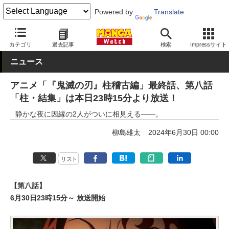
Powered by
Translate
MANGA Watch
アニメ
カテゴリ
過去記事
検索
Impressサイト
ニュース
アニメ「『鬼滅の刃』柱稽古編」最終話、第八話
「柱・結集」は本日23時15分より放送！
静かな夜に因縁の2人がついに相見える――。
柳島雄太
2024年6月30日 00:00
リスト
【第八話】
6月30日23時15分～ 放送開始