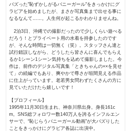
バズった”恥ずかしがるバニーガール”をきっかけにグ
ラビアを始めましたが、まさか写真集まで出せる事に
なるなんて……。人生何が起こるかわかりませんね。
2泊3日、沖縄での撮影だったので少しくらい遊べる
だろう！とプライベート用の水着を持参したのです
が、そんな時間は一切無く（笑）。スタッフさん達と
試行錯誤しながら、どうしたら皆さんに喜んでもらえ
るか1シーン1シーン気持ちを込めて撮影しました。今
作は、前作のデジタル写真集「ときちゃんの××を見せ
て」の続編でもあり、爽やかで尊さが垣間見える作品
に仕上がっています。老若男女問わずたくさんの方に
見ていただけたら嬉しいです！
【プロフィール】
1995年11月30日生まれ、神奈川県出身。身長161c
m。SNS総フォロワー数140万人を誇るインフルエン
サーで、“恥じらうバニーガール動画”が大バズりした
ことをきっかけにグラビア各誌に出演中。