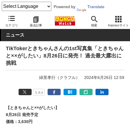
Powered by
Translate
MANGA Watch
写真集
カテゴリ
過去記事
検索
Impressサイト
ニュース
TikTokerときちゃんさんの1st写真集「ときちゃん
と××がしたい」8月26日に発売！ 過去最大露出に
挑戦
緑里孝行（クラフル）
2024年6月26日 12:59
リスト
【ときちゃんと××がしたい】
8月26日 発売予定
価格：3,630円