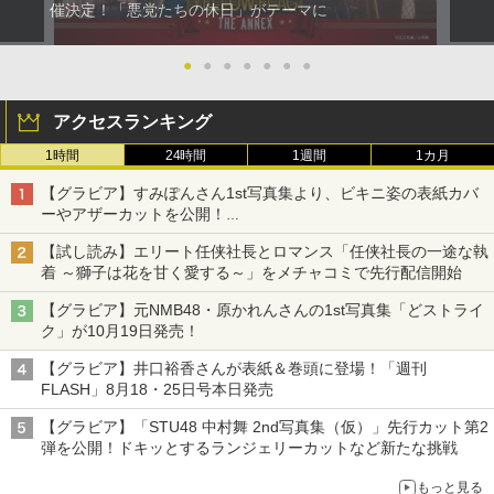
催決定！「悪党たちの休日」がテーマに
●
●
●
●
●
●
●
アクセスランキング
1時間
24時間
1週間
1カ月
【グラビア】すみぽんさん1st写真集より、ビキニ姿の表紙カバ
ーやアザーカットを公開！
タイトルは「offcourt（オフコート）」に決定
【試し読み】エリート任侠社長とロマンス「任侠社長の一途な執
着 ～獅子は花を甘く愛する～」をメチャコミで先行配信開始
【グラビア】元NMB48・原かれんさんの1st写真集「どストライ
ク」が10月19日発売！
【グラビア】井口裕香さんが表紙＆巻頭に登場！「週刊
FLASH」8月18・25日号本日発売
【グラビア】「STU48 中村舞 2nd写真集（仮）」先行カット第2
弾を公開！ドキッとするランジェリーカットなど新たな挑戦
もっと見る