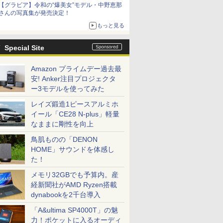
【グラビア】令和の“爆美女”モデル・中野恵那
さんの写真集が発売決定！
もっと見る
Special Site
Amazon プライムデー過去最
安! Anker注目プロジェクタ
ー3モデルを使ってみた
レイズ鍛造1ピースアルミホ
イール「CE28 N-plus」軽量
なままに剛性を向上
鳥肌ものの「DENON
HOME」サウンドを体感し
た！
メモリ32GBでも予算内。産
経新聞社がAMD Ryzen搭載
dynabookを2千台導入
「A&ultima SP4000T」の魅
力！ポケットに入るオーディ