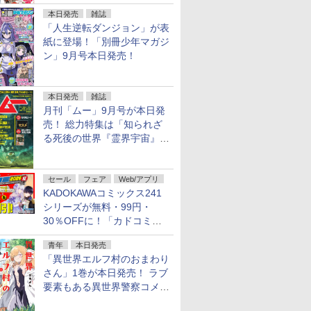
行配信開始
本日発売
雑誌
「人生逆転ダンジョン」が表
紙に登場！「別冊少年マガジ
ン」9月号本日発売！
本日発売
雑誌
月刊「ムー」9月号が本日発
売！ 総力特集は「知られざ
る死後の世界『霊界宇宙』の
謎」特別企画は「西郷隆盛の
不死伝説」
セール
フェア
Web/アプリ
KADOKAWAコミックス241
シリーズが無料・99円・
30％OFFに！「カドコミフ
ェア 2026」第2弾が開催中！
青年
本日発売
「異世界エルフ村のおまわり
さん」1巻が本日発売！ ラブ
要素もある異世界警察コメデ
ィ