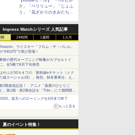
【Kindleセール】「ベルセル
ク」「ペリリュー」「じょふ
う」「花ざかりのきみたち
へ」などが最大50％オフ！
「白泉社 夏の大割引セー
Impress Watchシリーズ 人気記事
ル」が開催中！
時間
24時間
1週間
1カ月
Amazon、ウイスキー「フロム・ザ・バレル」
が“4402円”で再び登場！
東映の歴代オープニング映像がカプセルトイ
に。全5種で8月下旬発売
はやぶさ50％オフの「新幹線eチケット（トク
だ値スペシャル28）」発売。秋冬乗車分、えき
ねっと限定
第3期放送記念！ アニメ「薬屋のひとりご
と」第1期・第2期全話を「TVer」にて期間限定
で順次無料配信開始
KDDI、楽天へのローミングを9月末で終了
もっと見る
夏のイベント特集！