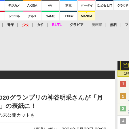
青年
少女
女性
BL/TL
グラビア
漫画家
無料
フ
1
020グランプリの神谷明采さんが「月
」の表紙に！
の未公開カットも