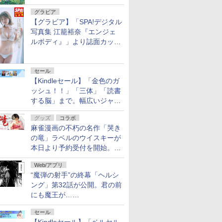
グラビア
【グラビア】「SPA!デジタル
写真集 江籠裕奈『エンジェ
ルボディ』」より誌面カット
を公開！
セール
【Kindleセール】「金色のガ
ッシュ！！」「三体」「読書
する脳」まで。幅広いジャン
ルの電子書籍が最大65％オ
グッズ
コラボ
フ！「Kindle本サマーセー
麻雀漫画の不朽の名作「哭き
ル」第2弾が開催中！
の竜」ラベルのウイスキーが
本日より予約受付を開始。8
月16日まで
Web/アプリ
“魔弾の射手”の終幕「ヘルシ
ング」第32話が公開。君の前
にも魔王が……
セール