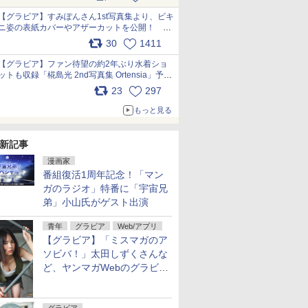
【グラビア】すみぽんさん1st写真集より、ビキ
ニ姿の表紙カバーやアザーカットを公開！ タ
イトルは「offcourt（オフコート）」に決定
30
1411
pic.x.com/xkV2ODhORh
【グラビア】ファン待望の約2年ぶり水着ショ
ットも収録「椛島光 2nd写真集 Ortensia」予約
受付開始 10月30日発売
23
297
pic.x.com/9nJQY0jUYz
もっと見る
新記事
漫画家
番組復活1周年記念！「マン
ガのラジオ」特番に「宇宙兄
弟」小山氏がゲスト出演
青年
グラビア
Web/アプリ
【グラビア】「ミスマガのア
ソビバ！」太田しずくさんな
ど、ヤンマガWebのグラビア
一挙公開！