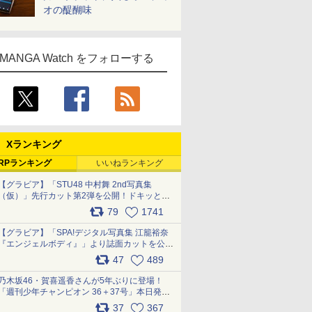
オの醍醐味
MANGA Watch をフォローする
Xランキング
RPランキング
いいねランキング
【グラビア】「STU48 中村舞 2nd写真集
（仮）」先行カット第2弾を公開！ドキッとす
るランジェリーカットなど新たな挑戦
79
1741
pic.x.com/9uvxXReveK
【グラビア】「SPA!デジタル写真集 江籠裕奈
『エンジェルボディ』」より誌面カットを公
開！ pic.x.com/Yl52UEMoko
47
489
乃木坂46・賀喜遥香さんが5年ぶりに登場！
「週刊少年チャンピオン 36＋37号」本日発
売 pic.x.com/2Mo85ZlRvK
37
367