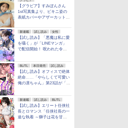
グラビア
【グラビア】すみぽんさん
1st写真集より、ビキニ姿の
表紙カバーやアザーカットを
公開！
新連載
試し読み
女性
【試し読み】「悪魔は私に愛
を囁く」が「LINEマンガ」
で配信開始！ 呪われた令嬢×
執着深い司祭のダークファン
タジー
BL/TL
本日発売
試し読み
【試し読み】オフィスで絶体
絶命……「やらしくて可愛い
俺の凛ちゃん」第23話が「コ
ミックシーモア」で先行配
信！
新連載
試し読み
BL/TL
【試し読み】エリート任侠社
長とロマンス「任侠社長の一
途な執着 ～獅子は花を甘く
愛する～」をメチャコミで先