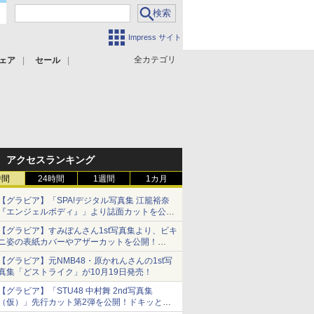
Impress サイト
全カテゴリ
ェア
セール
アクセスランキング
時間
24時間
1週間
1カ月
【グラビア】「SPA!デジタル写真集 江籠裕奈
『エンジェルボディ』」より誌面カットを公
開！
【グラビア】すみぽんさん1st写真集より、ビキ
ニ姿の表紙カバーやアザーカットを公開！
タイトルは「offcourt（オフコート）」に決定
【グラビア】元NMB48・原かれんさんの1st写
真集「どストライク」が10月19日発売！
【グラビア】「STU48 中村舞 2nd写真集
（仮）」先行カット第2弾を公開！ドキッとす
るランジェリーカットなど新たな挑戦