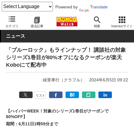
Powered by
Translate
MANGA Watch
セール
カテゴリ
過去記事
検索
Impressサイト
ニュース
「ブルーロック」もラインナップ！ 講談社の対象
シリーズ1巻目が80%オフになるクーポンが楽天
Koboにて配布中
緑里孝行（クラフル）
2024年6月5日 09:22
リスト
【ハイパーWEEK！対象のシリーズ1巻目がクーポンで
80%OFF】
期間：6月11日1時59分まで