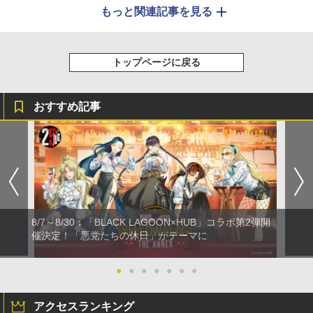
もっと関連記事を見る
トップページに戻る
おすすめ記事
8/7～8/30：「BLACK LAGOON×HUB」コラボ第2弾開
催決定！「悪党たちの休日」がテーマに
●
●
●
●
●
●
●
アクセスランキング