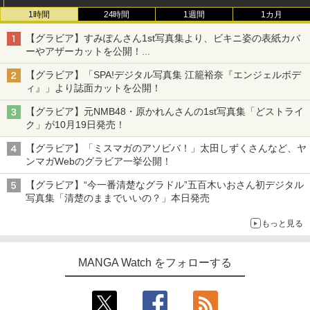
1時間
24時間
1週間
1カ月
【グラビア】すみぽんさん1st写真集より、ビキニ姿の表紙カバ
ーやアザーカットを公開！
タイトルは「offcourt（オフコート）」に決定
【グラビア】「SPA!デジタル写真集 江籠裕奈『エンジェルボデ
ィ』」より誌面カットを公開！
【グラビア】元NMB48・原かれんさんの1st写真集「どストライ
ク」が10月19日発売！
【グラビア】「ミスマガのアソビバ！」太田しずくさんなど、ヤ
ンマガWebのグラビア一挙公開！
【グラビア】“今一番清楚なグラドル”五百木いおさん初デジタル
写真集「清楚のままでいいの？」本日発売
もっと見る
MANGA Watch をフォローする