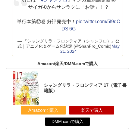
サイガ-0からサンラクに「お話」！？
単行本第⑰巻 好評発売中！
pic.twitter.com/5I9dO
DSf6G
— 『シャングリラ・フロンティア（シャンフロ）』公
式｜アニメ化＆ゲーム化決定 (@ShanFro_Comic)
May
21, 2024
Amazon/楽天/DMM.comで購入
シャングリラ・フロンティア 17（電子書
籍版）
Amazonで購入
楽天で購入
DMM.comで購入