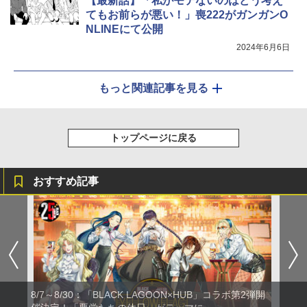
【最新話】「私がモテないのはどう考え
てもお前らが悪い！」喪222がガンガンO
NLINEにて公開
2024年6月6日
もっと関連記事を見る
トップページに戻る
おすすめ記事
8/7～8/30：「BLACK LAGOON×HUB」コラボ第2弾開