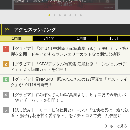
催決定！「悪党たちの休日」がテーマに
●
●
●
●
●
●
●
アクセスランキング
1時間
24時間
1週間
1カ月
【グラビア】「STU48 中村舞 2nd写真集（仮）」先行カット第2
弾を公開！ドキッとするランジェリーカットなど新たな挑戦
【グラビア】「SPA!デジタル写真集 江籠裕奈『エンジェルボデ
ィ』」より誌面カットを公開！
【グラビア】元NMB48・原かれんさんの1st写真集「どストライ
ク」が10月19日発売！
【グラビア】すみぽんさん1st写真集より、ビキニ姿の表紙カバ
ーやアザーカットを公開！
タイトルは「offcourt（オフコート）」に決定
【試し読み】エリート任侠社長とロマンス「任侠社長の一途な執
着 ～獅子は花を甘く愛する～」をメチャコミで先行配信開始
もっと見る