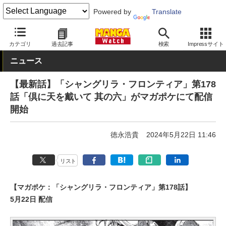
Powered by
Translate
MANGA Watch
少年
シャングリラ・フロンティア
カテゴリ
過去記事
検索
Impressサイト
ニュース
【最新話】「シャングリラ・フロンティア」第178
話「倶に天を戴いて 其の六」がマガポケにて配信
開始
徳永浩貴
2024年5月22日 11:46
リスト
【マガポケ：「シャングリラ・フロンティア」第178話】
5月22日 配信