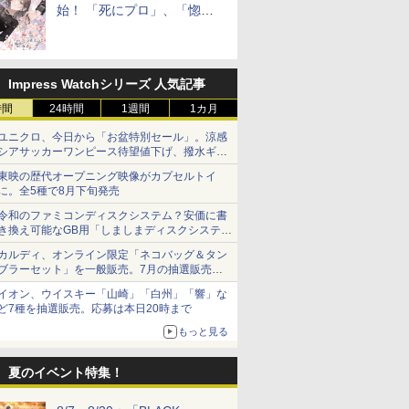
始！ 「死にプロ」、「惚れ
魔女」作者による異世界ロマ
ンス
Impress Watchシリーズ 人気記事
時間
24時間
1週間
1カ月
ユニクロ、今日から「お盆特別セール」。涼感
シアサッカーワンピース待望値下げ、撥水ギア
ショーツは1990円に
東映の歴代オープニング映像がカプセルトイ
に。全5種で8月下旬発売
令和のファミコンディスクシステム？安価に書
き換え可能なGB用「しましまディスクシステ
ム」
カルディ、オンライン限定「ネコバッグ＆タン
ブラーセット」を一般販売。7月の抽選販売の
当選無効分
イオン、ウイスキー「山崎」「白州」「響」な
ど7種を抽選販売。応募は本日20時まで
もっと見る
夏のイベント特集！