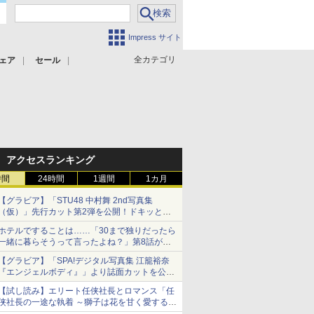
Impress サイト
全カテゴリ
ェア
セール
アクセスランキング
時間
24時間
1週間
1カ月
【グラビア】「STU48 中村舞 2nd写真集
（仮）」先行カット第2弾を公開！ドキッとす
るランジェリーカットなど新たな挑戦
ホテルですることは……「30まで独りだったら
一緒に暮らそうって言ったよね？」第8話が無
料公開。一緒にお風呂！
【グラビア】「SPA!デジタル写真集 江籠裕奈
『エンジェルボディ』」より誌面カットを公
開！
【試し読み】エリート任侠社長とロマンス「任
侠社長の一途な執着 ～獅子は花を甘く愛する
～」をメチャコミで先行配信開始