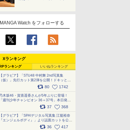
MANGA Watch をフォローする
Xランキング
RPランキング
いいねランキング
【グラビア】「STU48 中村舞 2nd写真集
（仮）」先行カット第2弾を公開！ドキッとす
るランジェリーカットなど新たな挑戦
80
1742
pic.x.com/9uvxXReveK
乃木坂46・賀喜遥香さんが5年ぶりに登場！
「週刊少年チャンピオン 36＋37号」本日発
売 pic.x.com/2Mo85ZlRvK
37
368
【グラビア】「SPA!デジタル写真集 江籠裕奈
『エンジェルボディ』」より誌面カットを公
開！ pic.x.com/Yl52UEMoko
36
417