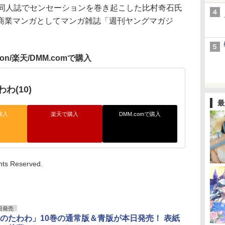
同人誌でセンセーションを巻き起こした比村奇石氏
商業マンガとしてマンガ雑誌「週刊ヤングマガジ
zon/楽天/DMM.comで購入
わ(10)
最
購入
楽天で購入
DMM.comで購入
hts Reserved.
日発売
のたわわ」10巻の通常版＆青版が本日発売！ 表紙