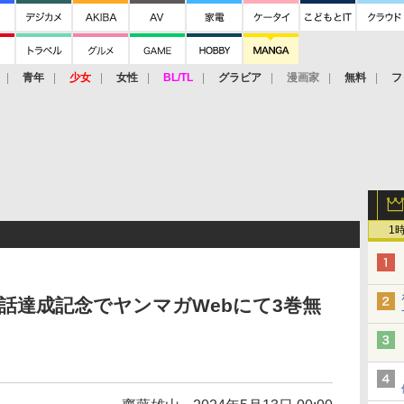
青年
少女
女性
BL/TL
グラビア
漫画家
無料
フ
1
0話達成記念でヤンマガWebにて3巻無
！