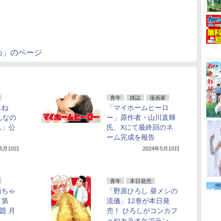
わ」のページ
青年
雑誌
漫画家
ニね
「マイホームヒーロ
んなの
ー」原作者・山川直輝
ム」公
氏、Xにて最終回のネ
ーム完成を報告
年5月10日
2024年5月10日
青年
本日発売
崎ちゃ
「野原ひろし 昼メシの
」第
流儀」12巻が本日発
題 月
売！ ひろしがコンカフ
ェやカラオケでラン