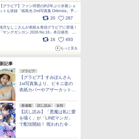
【グラビア】ファン待望の約2年ぶり水着ショ
ットも収録「椛島光 2nd写真集 Ortensia」予約
受付開始 10月30日発売
20
287
pic.x.com/9nJQY0jUYz
桃月なしこさんが表紙＆巻頭グラビアに登場！
「ヤングガンガン 2026 No.16」本日発売
pic.x.com/1Umi8x1SGO
16
493
もっと見る
新記事
グラビア
【グラビア】すみぽんさん
1st写真集より、ビキニ姿の
表紙カバーやアザーカットを
公開！
新連載
試し読み
女性
【試し読み】「悪魔は私に愛
を囁く」が「LINEマンガ」
で配信開始！ 呪われた令嬢×
執着深い司祭のダークファン
タジー