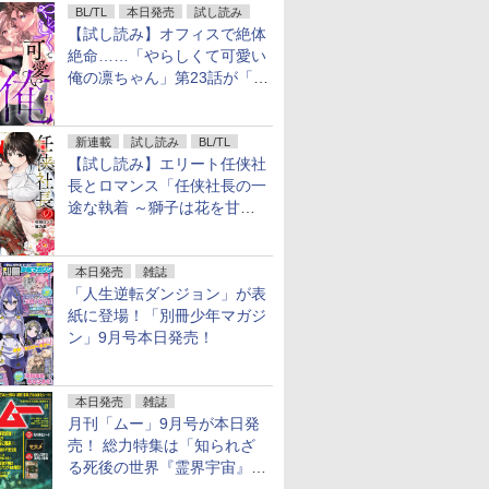
BL/TL
本日発売
試し読み
【試し読み】オフィスで絶体
絶命……「やらしくて可愛い
俺の凛ちゃん」第23話が「コ
ミックシーモア」で先行配
信！
新連載
試し読み
BL/TL
【試し読み】エリート任侠社
長とロマンス「任侠社長の一
途な執着 ～獅子は花を甘く
愛する～」をメチャコミで先
行配信開始
本日発売
雑誌
「人生逆転ダンジョン」が表
紙に登場！「別冊少年マガジ
ン」9月号本日発売！
本日発売
雑誌
月刊「ムー」9月号が本日発
売！ 総力特集は「知られざ
る死後の世界『霊界宇宙』の