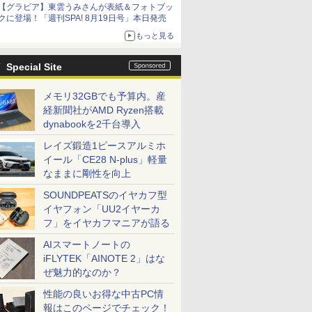
【グラビア】東雲うみさんが表紙＆フォトブッ
クに登場！「週刊SPA! 8月19日号」本日発売
もっと見る
Special Site
メモリ32GBでも予算内。産
経新聞社がAMD Ryzen搭載
dynabookを2千台導入
レイズ鍛造1ピースアルミホ
イール「CE28 N-plus」軽量
なままに剛性を向上
SOUNDPEATSのイヤカフ型
イヤフォン「UU2イヤーカ
フ」をイヤカフマニアが語る
AIスマートノートの
iFLYTEK「AINOTE 2」はな
ぜ魅力的なのか？
性能の良いお得な中古PC情
報はこのページでチェック！