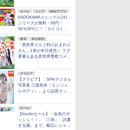
謎」特別企画は「西郷隆盛の
不死伝説」
セール
フェア
Web/アプリ
KADOKAWAコミックス241
シリーズが無料・99円・
30％OFFに！「カドコミフ
ェア 2026」第2弾が開催中！
青年
本日発売
「異世界エルフ村のおまわり
さん」1巻が本日発売！ ラブ
要素もある異世界警察コメデ
ィ
グラビア
【グラビア】「SPA!デジタル
写真集 江籠裕奈『エンジェ
ルボディ』」より誌面カット
を公開！
セール
【Kindleセール】「金色のガ
ッシュ！！」「三体」「読書
する脳」まで。幅広いジャン