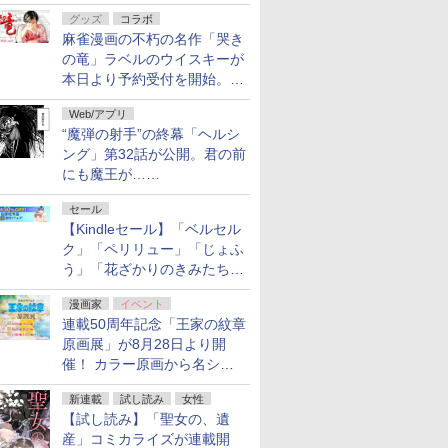
ルの電子書籍が最大65％オ
グッズ
コラボ
フ！「Kindle本サマーセー
麻雀漫画の不朽の名作「哭き
ル」第2弾が開催中！
の竜」ラベルのウイスキーが
本日より予約受付を開始。8
月16日まで
Web/アプリ
“魔弾の射手”の終幕「ヘルシ
ング」第32話が公開。君の前
にも魔王が……
セール
【Kindleセール】「ベルセル
ク」「ペリリュー」「じょふ
う」「花ざかりのきみたち
へ」などが最大50％オフ！
漫画家
イベント
「白泉社 夏の大割引セー
連載50周年記念「王家の紋章
ル」が開催中！
原画展」が8月28日より開
催！ カラー原画から名シー
ンの原稿まで
新連載
試し読み
女性
【試し読み】「聖女の、遺
産」コミカライズが連載開