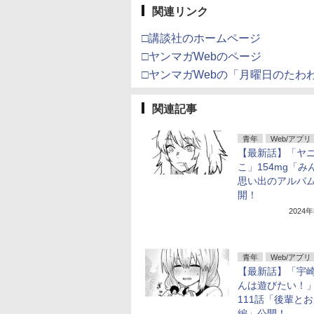
関連リンク
□講談社のホームページ
□ヤンマガWebのページ
□ヤンマガWebの「月曜日のたわ
関連記事
青年
Web/アプリ
【最新話】「ヤ
こ」154mg「み
思い出のアルバ
開！
2024
青年
Web/アプリ
【最新話】「宇
んは遊びたい！
111話「後輩とお
編」公開！