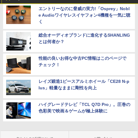
エントリーなのに脅威の実力!「Osprey」Nobl
e Audioワイヤレスイヤフォン4機種を一気に聴
く
総合オーディオブランドに進化するSHANLING
とは何者か？
性能の良いお得な中古PC情報はこのページで
チェック！
レイズ鍛造1ピースアルミホイール「CE28 N-p
lus」軽量なままに剛性を向上
ハイグレードテレビ「TCL Q7D Pro」。圧巻の
色彩美で映画＆ゲームが極上体験に