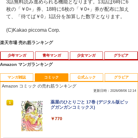
3話無料読み進められる機能となります。13話は6時に6
枚の「￥0+」券、18時に6枚の「￥0+」券が配布に加え
て、「待てば￥0」1話分を加算した数字となります。
(C)Kakao piccoma Corp.
楽天市場 売れ筋ランキング
少年マンガ
青年マンガ
少女マンガ
グラビア
Amazon マンガランキング
マンガ雑誌
コミック
公式ムック
グラビア
【中古】中華一番！ ＜全5巻セット＞ /
メダリスト（15） 【電子書籍】[ つるま
夏目友人帳 33 （花とゆめコミックス） [
秦令欧奈 1st写真集 れおなびより [ 秦
1
1
1
1
小川悦司（コミックセット）
いかだ ]
緑川 ゆき ]
令欧奈(カンテレ) ]
Amazon コミック の売れ筋ランキング
更新日時：2026/08/06 12:14
￥1,038
￥869
￥594
￥2,999
週刊少年マガジン 2026年35号[2026年7
薬屋のひとりごと 17巻 (デジタル版ビッ
1
1
月29日発売] [雑誌]
グガンガンコミックス)
￥400
￥770
【3千円以上送料無料】BanG Dream!Av
レジスタ！（2） 【電子書籍】[ 藤丸 ]
恋せよまやかし天使ども（6） （KC デ
【楽天ブックス限定特典】梅山恋和 2nd
2
2
2
2
e Mujica-manuscriptus- 3／宏山ぴんふ
ザート） [ 卯月 ココ ]
写真集『COCOIRO（ココイロ）』(ポス
／ブシロード
トカード1枚) [ 梅山恋和 ]
￥869