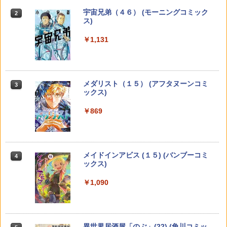
￥594
￥1,056
￥3,599
【電子版】ガンダムエース ２０２６年
宇宙兄弟（４６） (モーニングコミック
2
2
９月号 Ｎｏ．２８９ [雑誌]
ス)
￥800
￥1,131
レジスタ！（1） 【電子書籍】[ 藤丸 ]
恋せよまやかし天使ども（5） （KC デ
【中古】僕のヒーローアカデミア すま
【楽天ブックス限定特典】東堂とも1st
3
3
3
3
ザート） [ 卯月 ココ ]
っしゅ！ ＜全5巻セット＞ / 根田啓史
写真集 慾望(限定絵柄生写真1枚) [ 東堂
（コミックセット）
とも ]
￥869
￥594
ヤングマガジン 2026年36・37号 [2026
メダリスト（１５） (アフタヌーンコミ
￥1,150
￥4,180
3
3
年8月3日発売] [雑誌]
ックス)
￥510
￥869
メダリスト（15） （アフタヌーンKC）
恋せよまやかし天使ども（4） （KC デ
4
4
送料無料【中古】ドラえもんプラス 1〜7
永瀬廉 プレミアムBOX【初回限定版】
4
4
[ つるまいかだ ]
ザート） [ 卯月 ココ ]
巻 までの全巻セット てんとう虫コミッ
（仮） [ 永瀬廉 ]
クス 藤子・F・不二雄 小学館（少年コミ
￥869
￥594
ック）
￥8,800
週刊少年ジャンプ (34号)
メイドインアビス (１５) (バンブーコミ
4
4
ックス)
￥1,265
￥320
￥1,090
【漫画全巻セット】【中古】シャーマン
恋せよまやかし天使ども（3） （KC デ
5
5
【特典】GIANNA Plus #11 cover 池崎
5
キング［完全版］ ＜1〜27巻完結＞ 武井
ザート） [ 卯月 ココ ]
理人＆木村柾哉(片観音ピンナップ)
聖闘士星矢 Final Edition 14 （少年
5
宏之
チャンピオン・コミックス・エクスト
￥594
ラ） [ 車田正美 ]
￥1,980
￥4,250
週刊少年サンデー 2026年35号（2026年
異世界居酒屋「のぶ」(22) (角川コミッ