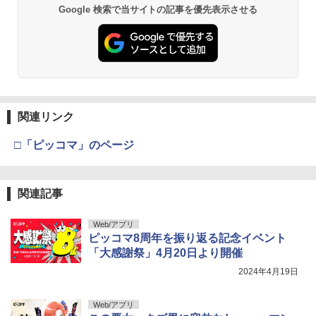
Google 検索で当サイトの記事を優先表示させる
呪術廻戦≡ 3 (ジャンプコミックス)
3
溝端葵 1st写真集 「あおいままで。」
3
￥572
￥3,630
五時
4
関連リンク
伊藤彩沙 写真集 アヤサージュ
4
￥1,870
□「ピッコマ」のページ
￥3,960
関連記事
攻殻機動隊 (2) KCデラックス
5
Web/アプリ
村重杏奈写真集「あんな」
ピッコマ8周年を振り返る記念イベント
5
￥-
「大感謝祭」4月20日より開催
￥3,300
2024年4月19日
Web/アプリ