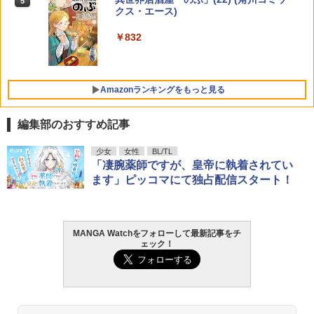
5
5
7月29日発売号） [雑誌]
クス・エース)
￥1,540
￥379
￥832
Amazonランキングをもっと見る
編集部のおすすめ記事
F.S.S. EPISODES of 40th MEMORIAL
髙野真央1st写真集 まおのこと、
少女
女性
BL/TL
1
1
「凄腕薬師ですが、皇帝に執着されてい
￥3,630
￥3,630
ます」ピッコマにて独占配信スタート！
攻殻機動隊 (1) KCデラックス
2
MANGA Watchをフォローして最新記事をチ
ェック！
日向坂46 藤嶌果歩 1st写真集 果実の歩
2
￥1,650
幅
￥2,640