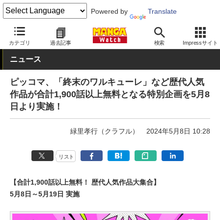
Powered by
Translate
MANGA Watch
少年
カテゴリ
過去記事
検索
Impressサイト
ニュース
ピッコマ、「終末のワルキューレ」など歴代人気
作品が合計1,900話以上無料となる特別企画を5月8
日より実施！
緑里孝行（クラフル）
2024年5月8日 10:28
リスト
【合計1,900話以上無料！ 歴代人気作品大集合】
5月8日～5月19日 実施