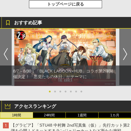
トップページに戻る
おすすめ記事
8/7～8/30：「BLACK LAGOON×HUB」コラボ第2弾開
催決定！「悪党たちの休日」がテーマに
●
●
●
●
●
●
●
アクセスランキング
1時間
24時間
1週間
1カ月
【グラビア】「STU48 中村舞 2nd写真集（仮）」先行カット第2
弾を公開！ドキッとするランジェリーカットなど新たな挑戦