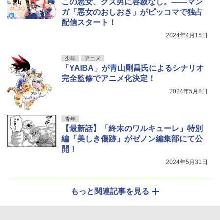
この悪女、クズ男に容赦なし。――マン
ガ「悪女のおしおき」がピッコマで独占
配信スタート！
2024年4月15日
少年
アニメ
「YAIBA」が青山剛昌氏によるシナリオ
完全監修でアニメ化決定！
2024年5月8日
青年
【最新話】「終末のワルキューレ」特別
編「美しき傷跡」がゼノン編集部にて公
開！
2024年5月31日
もっと関連記事を見る