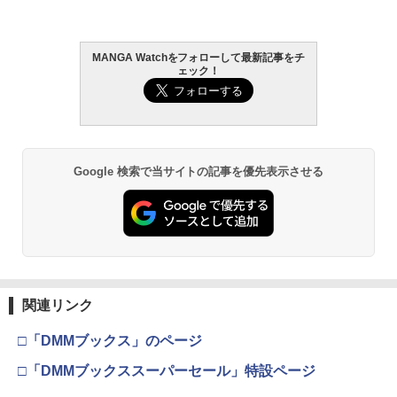
MANGA Watchをフォローして最新記事をチ
日向坂46 藤嶌果歩 1st写真集 果実の歩
2
ェック！
幅
￥2,640
Google 検索で当サイトの記事を優先表示させる
髙野真央1st写真集 まおのこと、
3
￥3,630
関連リンク
溝端葵 1st写真集 「あおいままで。」
4
□「DMMブックス」のページ
￥3,630
□「DMMブックススーパーセール」特設ページ