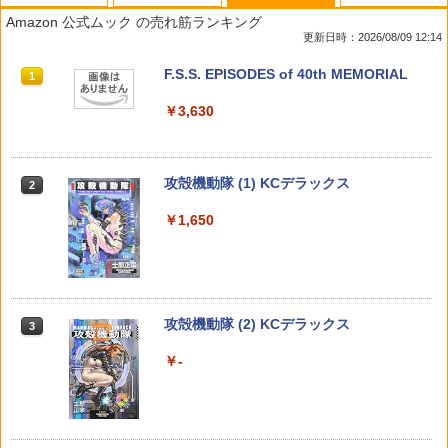
【送料無料】ONE PIECE 巻113／尾田栄
友達んちの姉ちゃんが怖くていい人 1
隣の元カレくん 単行本版 1 【電子書籍】
【特典】GIANNA Plus #10 cover 曽野
1
1
1
1
一郎
（ドラゴンコミックスエイジ） [ ミケヤ
[ ago ]
舜太（M!LK）(片観音ピンナップ（全チ
Amazon 公式ムック の売れ筋ランキング
ナ ]
ェーン共通）)
更新日時：2026/08/09 12:14
￥572
￥693
￥924
￥1,980
週刊少年サンデー 2026年36・37合併号
ビビビコミック 創刊記念号 ([実用品])
F.S.S. EPISODES of 40th MEMORIAL
1
1
1
（2026年8月5日発売号） [雑誌]
￥1,730
￥3,630
￥379
ウィッチウォッチ 27 【電子書籍】[ 篠原
隣の元カレくん 単行本版 6 【電子書籍】
ちいかわ なんか小さくてかわいいやつ
【特典】GIANNA HOMMES ISSUE05 c
2
2
2
2
健太 ]
[ ago ]
（1） 【電子書籍】[ ナガノ ]
over 本田響矢(B4サイズ両面フォトカー
ド)
攻殻機動隊 (1) KCデラックス
2
￥572
￥715
￥1,100
週刊少年マガジン 2026年36・37号[202
薬屋のひとりごと 17巻 (デジタル版ビッ
￥2,200
2
2
￥1,650
6年8月5日発売] [雑誌]
グガンガンコミックス)
￥400
￥770
SAKAMOTO DAYS 28 （ジャンプコミ
隣の元カレくん 単行本版 7 【電子書籍】
宇宙兄弟（46） 【電子書籍】[ 小山宙哉
3
3
【特典】GIANNA HOMMES ISSUE05 c
3
3
ックス） [ 鈴木 祐斗 ]
[ ago ]
]
over 山中柔太朗(B4サイズ両面ピンナッ
プ)
攻殻機動隊 (2) KCデラックス
3
￥572
￥748
￥1,131
COMIC快楽天 2026年 09月号 [雑誌]
メイドインアビス (１５) (バンブーコミ
3
3
￥2,200
￥-
ックス)
￥990
￥1,090
逃げ上手の若君 26 （ジャンプコミック
【送料無料】年の差十五の旦那様 辺境伯
ちいかわ なんか小さくてかわいいやつ
4
4
4
【楽天ブックス限定特典】佐々木彩夏1s
4
ス） [ 松井 優征 ]
の花嫁候補 5／此林ミサ／扇レンナ
（5） 【電子書籍】[ ナガノ ]