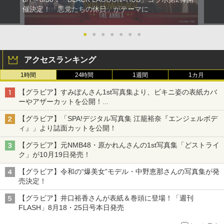
催決定！「悪党たちの休日」がテーマに
●
●
●
●
●
●
●
アクセスランキング
1時間
24時間
1週間
1カ月
【グラビア】すみぽんさん1st写真集より、ビキニ姿の表紙カバ
ーやアザーカットを公開！
タイトルは「offcourt（オフコート）」に決定
【グラビア】「SPA!デジタル写真集 江籠裕奈『エンジェルボデ
ィ』」より誌面カットを公開！
【グラビア】元NMB48・原かれんさんの1st写真集「どストライ
ク」が10月19日発売！
【グラビア】令和の“爆美女”モデル・中野恵那さんの写真集が発
売決定！
【グラビア】井口裕香さんが表紙＆巻頭に登場！「週刊
FLASH」8月18・25日号本日発売