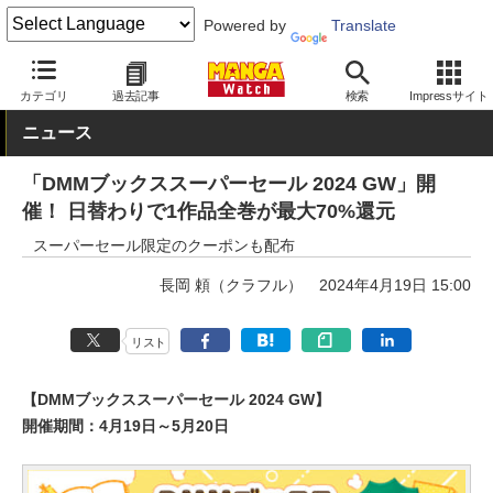
Powered by
Translate
MANGA Watch
Web/アプリ
DMMブックス
カテゴリ
過去記事
検索
Impressサイト
ニュース
「DMMブックススーパーセール 2024 GW」開
催！ 日替わりで1作品全巻が最大70%還元
スーパーセール限定のクーポンも配布
長岡 頼（クラフル）
2024年4月19日 15:00
リスト
【DMMブックススーパーセール 2024 GW】
開催期間：4月19日～5月20日