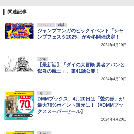
関連記事
伊藤彩沙 写真集 アヤサージュ
5
￥3,822
イベント
雑誌
ジャンプマンガのビックイベント「シャ
ンプフェスタ2025」が今冬開催決定！
2024年4月19日
少年
【最新話】「ダイの大冒険 勇者アバンと
獄炎の魔王」、第41話公開！
2024年4月19日
セール
DMMブックス、4月20日は「聲の形」が
最大70%ポイント還元に！【#DMMブッ
クススーパーセール】
2024年4月20日
セール