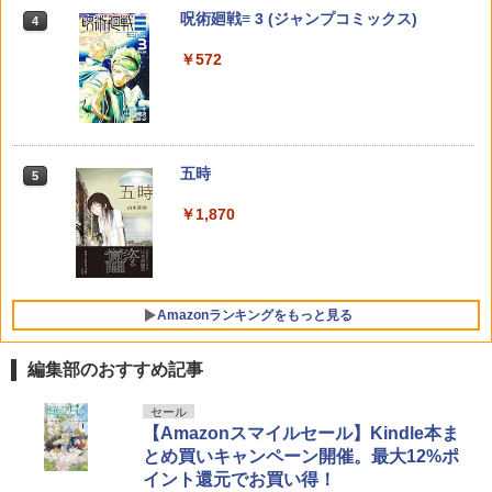
t写真集「ぺろり」(限定カバー) [ 佐々木
呪術廻戦≡ 3 (ジャンプコミックス)
彩夏 ]
4
￥572
￥770
￥1,210
週刊少年マガジン 2026年35号[2026年7
異世界居酒屋「のぶ」(22) (角川コミッ
4
4
￥572
￥3,850
月29日発売] [雑誌]
クス・エース)
￥400
￥832
ONE PIECE 114 （ジャンプコミック
寿々木君のていねいな生活 4 （花とゆめ
ちいかわ なんか小さくてかわいいやつ
5
5
5
【楽天ブックス限定特典】椛島光 2nd写
5
ス） [ 尾田 栄一郎 ]
コミックススペシャル） [ ふじもと ゆう
（4） 【電子書籍】[ ナガノ ]
真集 Ortensia(プレミアムステッカー) [
き ]
五時
椛島 光 ]
5
￥572
￥1,210
￥770
【電子版】ガンダムエース ２０２６年
宇宙兄弟（４６） (モーニングコミック
5
5
￥1,870
￥3,850
９月号 Ｎｏ．２８９ [雑誌]
ス)
￥800
￥1,131
Amazonランキングをもっと見る
編集部のおすすめ記事
さくら1st写真集（仮）
セール
1
【Amazonスマイルセール】Kindle本ま
￥3,960
とめ買いキャンペーン開催。最大12%ポ
イント還元でお買い得！