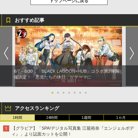
トップページに戻る
おすすめ記事
8/7～8/30：「BLACK LAGOON×HUB」コラボ第2弾開
催決定！「悪党たちの休日」がテーマに
●
●
●
●
●
●
●
アクセスランキング
1時間
24時間
1週間
1カ月
【グラビア】「SPA!デジタル写真集 江籠裕奈『エンジェルボデ
ィ』」より誌面カットを公開！