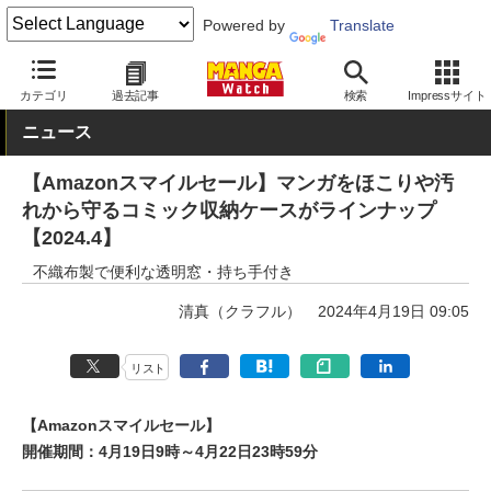
Powered by
Translate
MANGA Watch
セール
カテゴリ
過去記事
検索
Impressサイト
ニュース
【Amazonスマイルセール】マンガをほこりや汚
れから守るコミック収納ケースがラインナップ
【2024.4】
不織布製で便利な透明窓・持ち手付き
清真（クラフル）
2024年4月19日 09:05
リスト
【Amazonスマイルセール】
開催期間：4月19日9時～4月22日23時59分