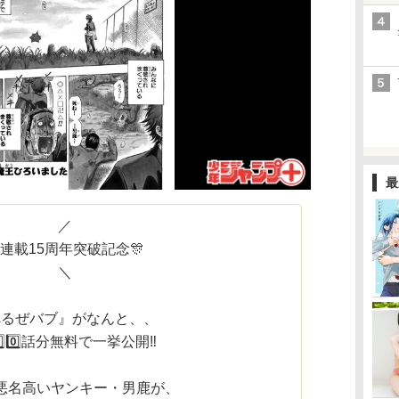
最
／
️連載15周年突破記念🎊
＼
べるぜバブ』がなんと、、
⃣5️⃣0️⃣話分無料で一挙公開‼
悪名高いヤンキー・男鹿が、