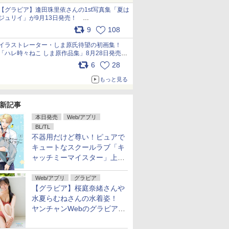
犬たちへ… pic.x.com/hEr88DgVyD
【グラビア】逢田珠里依さんの1st写真集「夏は
ジュリイ」が9月13日発売！
pic.x.com/9ampGWAO1t
9
108
イラストレーター・しま原氏待望の初画集！
「ハレ時々ねこ しま原作品集」8月28日発売
pic.x.com/zj5aobjUSp
6
28
もっと見る
新記事
本日発売
Web/アプリ
BL/TL
不器用だけど尊い！ピュアで
キュートなスクールラブ「キ
ャッチミーマイスター」上・
下巻が配信開始！
Web/アプリ
グラビア
【グラビア】桜庭奈緒さんや
水夏らむねさんの水着姿！
ヤンチャンWebのグラビア公
開