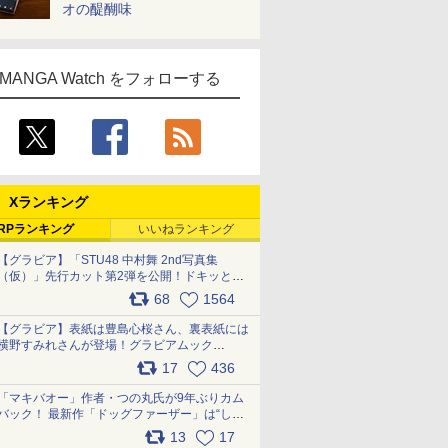
オの醍醐味
MANGA Watch をフォローする
Xランキング
RPランキング
いいねランキング
【グラビア】「STU48 中村舞 2nd写真集
（仮）」先行カット第2弾を公開！ドキッとす
るランジェリーカットなど新たな挑戦
68
1564
pic.x.com/9uvxXReveK
【グラビア】表紙は豊島心桜さん、裏表紙には
横野すみれさんが登場！グラビアムック
「PARADE」2026夏号が本日発売
17
436
pic.x.com/hYZlU1GBwl
「マキバオー」作者・つの丸氏が9年ぶりカム
バック！ 最新作「ドッグファーザー」は“しゃ
べらない動物”とのリアルな暮らしを描く 「も
13
17
うこれ以上の幸せはない」……一緒に暮らす愛