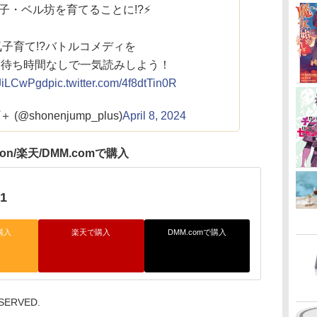
子・ベル坊を育てることに!?⚡️
子育て!?バトルコメディを
・待ち時間なしで一気読みしよう！
NYJiLCwPgd
pic.twitter.com/4f8dtTin0R
@shonenjump_plus)
April 8, 2024
zon/楽天/DMM.comで購入
1
購入
楽天で購入
DMM.comで購入
ESERVED.