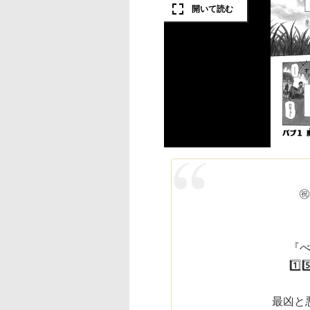
㊗
『
1️
最凶と