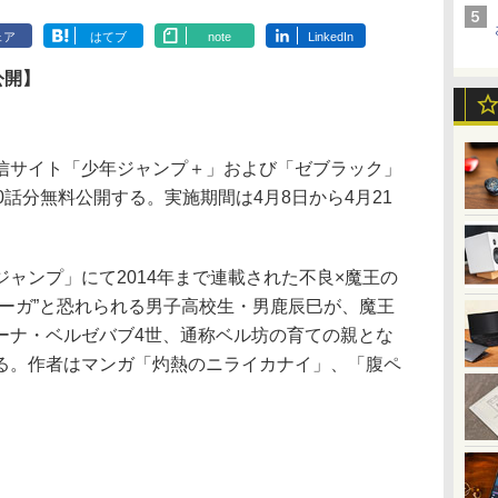
ェア
はてブ
note
LinkedIn
公開】
サイト「少年ジャンプ＋」および「ゼブラック」
0話分無料公開する。実施期間は4月8日から4月21
ャンプ」にて2014年まで連載された不良×魔王の
オーガ”と恐れられる男子高校生・男鹿辰巳が、魔王
ーナ・ベルゼバブ4世、通称ベル坊の育ての親とな
る。作者はマンガ「灼熱のニライカナイ」、「腹ペ