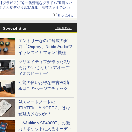
【グラビア】“今一番清楚なグラドル”五百木い
おさん初デジタル写真集「清楚のままでいい
の？」本日発売
もっと見る
Special Site
エントリーなのに脅威の実
力!「Osprey」Noble Audioワ
イヤレスイヤフォン4機種を
一気に聴く
クリエイティブが作った2万
円台の“小さなピュアオーデ
ィオスピーカー”
性能の良いお得な中古PC情
報はこのページでチェック！
AIスマートノートの
iFLYTEK「AINOTE 2」はな
ぜ魅力的なのか？
「A&ultima SP4000T」の魅
力！ポケットに入るオーディ