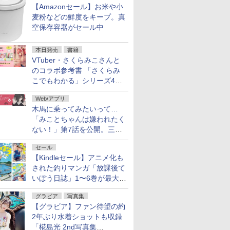
【Amazonセール】お米や小
麦粉などの鮮度をキープ。真
空保存容器がセール中
本日発売
書籍
VTuber・さくらみこさんと
のコラボ参考書 「さくらみ
こでもわかる」シリーズ4冊
が本日発売！
Web/アプリ
木馬に乗ってみたいって…
「みことちゃんは嫌われたく
ない！」第7話を公開。三角
じゃない方か
セール
【Kindleセール】アニメ化も
された釣りマンガ「放課後て
いぼう日誌」1〜6巻が最大
50％オフのセール中！
グラビア
写真集
【グラビア】ファン待望の約
2年ぶり水着ショットも収録
「椛島光 2nd写真集