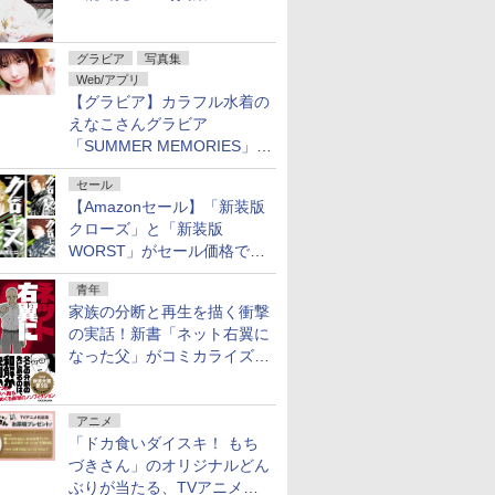
Ortensia」予約受付開始
グラビア
写真集
Web/アプリ
【グラビア】カラフル水着の
えなこさんグラビア
「SUMMER MEMORIES」を
ヤングアニマルWebで公開中
セール
【Amazonセール】「新装版
クローズ」と「新装版
WORST」がセール価格で販
売中！
青年
家族の分断と再生を描く衝撃
の実話！新書「ネット右翼に
なった父」がコミカライズ。
9月30日発売
アニメ
「ドカ食いダイスキ！ もち
づきさん」のオリジナルどん
ぶりが当たる、TVアニメ公