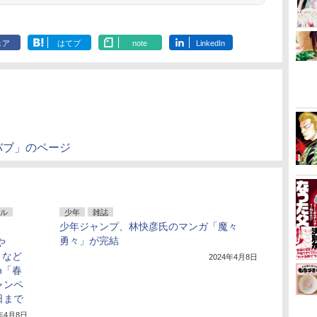
ェア
はてブ
note
LinkedIn
バブ」のページ
ル
少年
雑誌
少年ジャンプ、林快彦氏のマンガ「魔々
勇々」が完結
や
」など
2024年4月8日
n「春
キャンペ
日まで
4年4月8日