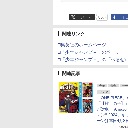
ポスト
リスト
シ
関連リンク
□集英社のホームページ
□「少年ジャンプ＋」のページ
□「少年ジャンプ＋」の「べるぜ
関連記事
少年
青年
セー
フェア
「ONE PIECE」
「【推しの子】
が対象！ Amazo
マン!! 2024」
ーンは本日4月8
202