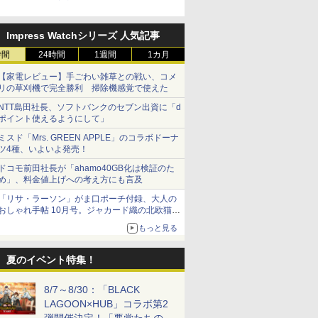
式Xキャンペーンが開催中！
Impress Watchシリーズ 人気記事
時間
24時間
1週間
1カ月
【家電レビュー】手ごわい雑草との戦い、コメ
リの草刈機で完全勝利 掃除機感覚で使えた
NTT島田社長、ソフトバンクのセブン出資に「d
ポイント使えるようにして」
ミスド「Mrs. GREEN APPLE」のコラボドーナ
ツ4種、いよいよ発売！
ドコモ前田社長が「ahamo40GB化は検証のた
め」、料金値上げへの考え方にも言及
「リサ・ラーソン」がま口ポーチ付録、大人の
おしゃれ手帖 10月号。ジャカード織の北欧猫デ
ザイン
もっと見る
夏のイベント特集！
8/7～8/30：「BLACK
LAGOON×HUB」コラボ第2