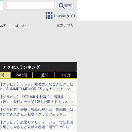
Impress サイト
全カテゴリ
ェア
セール
アクセスランキング
時間
24時間
1週間
1カ月
【グラビア】カラフル水着のえなこさんグラビ
ア「SUMMER MEMORIES」をヤングアニマル
Webで公開中
【グラビア】「STU48 中村舞 2nd写真集
（仮）」先行カット第2弾を公開！ドキッとす
るランジェリーカットなど新たな挑戦
【グラビア】表紙は豊島心桜さん、裏表紙には
横野すみれさんが登場！グラビアムック
「PARADE」2026夏号が本日発売
【グラビア】恋愛リアリティーショーで話題の
永尾まりやさんが表紙＆巻頭「週刊FLASH」6
月2日号本日発売