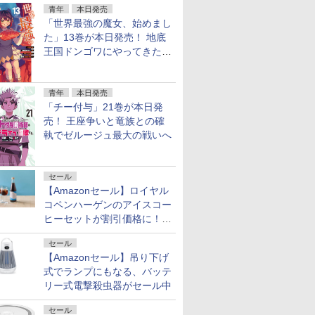
青年
本日発売
「世界最強の魔女、始めまし
た」13巻が本日発売！ 地底
王国ドンゴワにやってきたロ
ーナ
青年
本日発売
「チー付与」21巻が本日発
売！ 王座争いと竜族との確
執でゼルージュ最大の戦いへ
セール
【Amazonセール】ロイヤル
コペンハーゲンのアイスコー
ヒーセットが割引価格に！夏
のギフトに最適！
セール
【Amazonセール】吊り下げ
式でランプにもなる、バッテ
リー式電撃殺虫器がセール中
セール