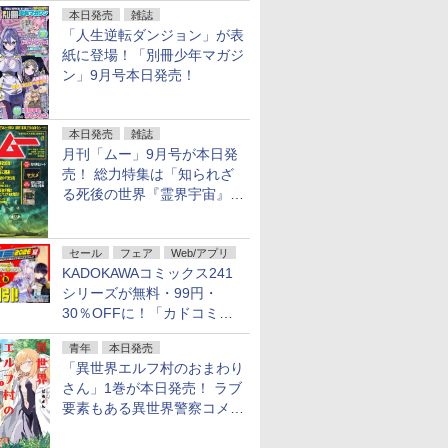
本日発売
雑誌
「人生逆転ダンジョン」が表
紙に登場！「別冊少年マガジ
ン」9月号本日発売！
本日発売
雑誌
月刊「ムー」9月号が本日発
売！ 総力特集は「知られざ
る死後の世界『霊界宇宙』の
謎」特別企画は「西郷隆盛の
不死伝説」
セール
フェア
Web/アプリ
KADOKAWAコミックス241
シリーズが無料・99円・
30％OFFに！「カドコミフ
ェア 2026」第2弾が開催中！
青年
本日発売
「異世界エルフ村のおまわり
さん」1巻が本日発売！ ラブ
要素もある異世界警察コメデ
ィ