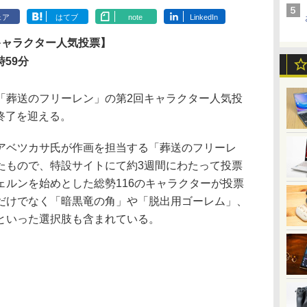
ェア
はてブ
note
LinkedIn
キャラクター人気投票】
時59分
葬送のフリーレン」の第2回キャラクター人気投
に終了を迎える。
ベツカサ氏が作画を担当する「葬送のフリーレ
たもので、特設サイトにて約3週間にわたって投票
ェルンを始めとした総勢116のキャラクターが投票
だけでなく「暗黒竜の角」や「脱出用ゴーレム」、
といった選択肢も含まれている。