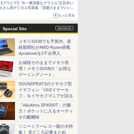
【グラビア】“今一番清楚なグラドル”五百木い
おさん初デジタル写真集「清楚のままでいい
の？」本日発売
もっと見る
Special Site
メモリ32GBでも予算内。産
経新聞社がAMD Ryzen搭載
dynabookを2千台導入
お値段そのままでメモリ倍
増！メモリ32GBの「お得な
ゲーミングノート」
SOUNDPEATSのイヤカフ型
イヤフォン「UU2イヤーカ
フ」をイヤカフマニアが語る
「A&ultima SP4000T」の魅
力！ポケットに入るオーディ
オの醍醐味
ソニーミラーレス一眼の大特
集！ 見どころ記事まとめ