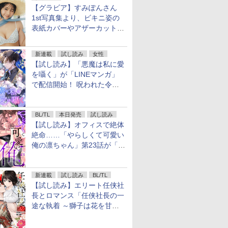
【グラビア】すみぽんさん
1st写真集より、ビキニ姿の
表紙カバーやアザーカットを
公開！
新連載
試し読み
女性
【試し読み】「悪魔は私に愛
を囁く」が「LINEマンガ」
で配信開始！ 呪われた令嬢×
執着深い司祭のダークファン
タジー
BL/TL
本日発売
試し読み
【試し読み】オフィスで絶体
絶命……「やらしくて可愛い
俺の凛ちゃん」第23話が「コ
ミックシーモア」で先行配
信！
新連載
試し読み
BL/TL
【試し読み】エリート任侠社
長とロマンス「任侠社長の一
途な執着 ～獅子は花を甘く
愛する～」をメチャコミで先
行配信開始