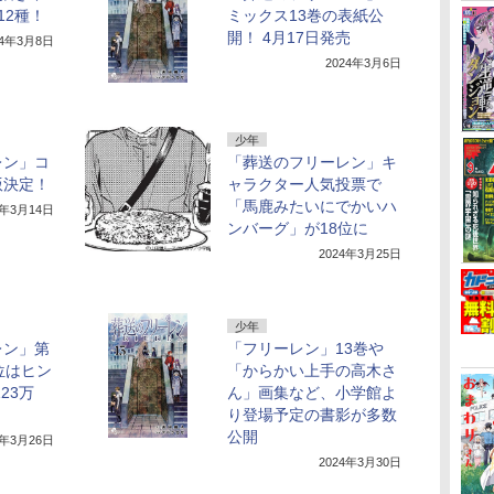
12種！
ミックス13巻の表紙公
開！ 4月17日発売
24年3月8日
2024年3月6日
少年
レン」コ
「葬送のフリーレン」キ
版決定！
ャラクター人気投票で
「馬鹿みたいにでかいハ
4年3月14日
ンバーグ」が18位に
2024年3月25日
少年
レン」第
「フリーレン」13巻や
位はヒン
「からかい上手の高木さ
23万
ん」画集など、小学館よ
り登場予定の書影が多数
公開
4年3月26日
2024年3月30日