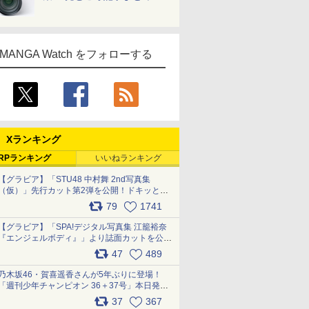
MANGA Watch をフォローする
Xランキング
RPランキング
いいねランキング
【グラビア】「STU48 中村舞 2nd写真集
（仮）」先行カット第2弾を公開！ドキッとす
るランジェリーカットなど新たな挑戦
79
1741
pic.x.com/9uvxXReveK
【グラビア】「SPA!デジタル写真集 江籠裕奈
『エンジェルボディ』」より誌面カットを公
開！ pic.x.com/Yl52UEMoko
47
489
乃木坂46・賀喜遥香さんが5年ぶりに登場！
「週刊少年チャンピオン 36＋37号」本日発
売 pic.x.com/2Mo85ZlRvK
37
367