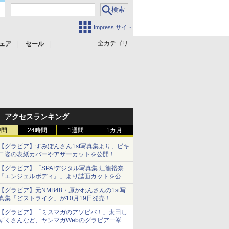
Impress サイト
全カテゴリ
ェア
セール
アクセスランキング
時間
24時間
1週間
1カ月
【グラビア】すみぽんさん1st写真集より、ビキ
ニ姿の表紙カバーやアザーカットを公開！
タイトルは「offcourt（オフコート）」に決定
【グラビア】「SPA!デジタル写真集 江籠裕奈
『エンジェルボディ』」より誌面カットを公
開！
【グラビア】元NMB48・原かれんさんの1st写
真集「どストライク」が10月19日発売！
【グラビア】「ミスマガのアソビバ！」太田し
ずくさんなど、ヤンマガWebのグラビア一挙公
開！