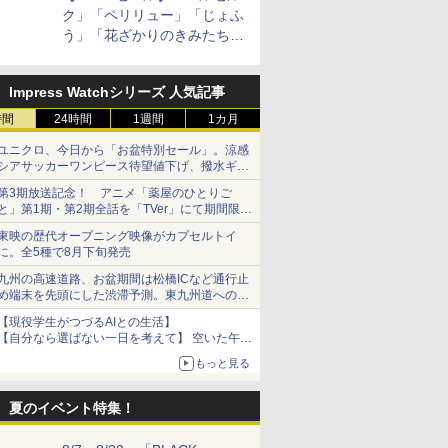
ク」「ペリリュー」「じょふ
う」「花ざかりのきみたち
へ」などが最大50％オフ！
「白泉社 夏の大割引セー
Impress Watchシリーズ 人気記事
ル」が開催中！
時間
24時間
1週間
1カ月
ユニクロ、今日から「お盆特別セール」。涼感
シアサッカーワンピース待望値下げ、撥水ギア
ショーツは1990円に
第3期放送記念！ アニメ「薬屋のひとりご
と」第1期・第2期全話を「TVer」にて期間限定
で順次無料配信開始
東映の歴代オープニング映像がカプセルトイ
に。全5種で8月下旬発売
九州の高速道路、お盆期間は松橋ICなど通行止
め端末を先頭にした渋滞予測。東九州道への迂
回は料金調整を実施
【現役学生がつづるAIとの生活】
【自分なら選ばない一日を考えて】 空いた午後
をチャッピーに捧げたら、思わぬ絶景に出会っ
もっと見る
た話
夏のイベント特集！