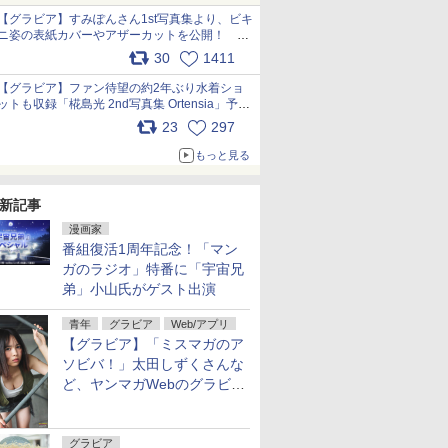
【グラビア】すみぽんさん1st写真集より、ビキ
ニ姿の表紙カバーやアザーカットを公開！ タ
イトルは「offcourt（オフコート）」に決定
30
1411
pic.x.com/xkV2ODhORh
【グラビア】ファン待望の約2年ぶり水着ショ
ットも収録「椛島光 2nd写真集 Ortensia」予約
受付開始 10月30日発売
23
297
pic.x.com/9nJQY0jUYz
もっと見る
新記事
漫画家
番組復活1周年記念！「マン
ガのラジオ」特番に「宇宙兄
弟」小山氏がゲスト出演
青年
グラビア
Web/アプリ
【グラビア】「ミスマガのア
ソビバ！」太田しずくさんな
ど、ヤンマガWebのグラビア
一挙公開！
グラビア