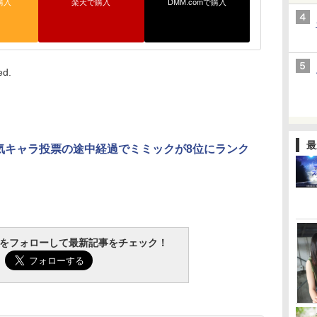
購入
楽天で購入
DMM.comで購入
ed.
最
気キャラ投票の途中経過でミミックが8位にランク
tchをフォローして最新記事をチェック！