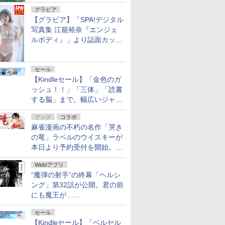
グラビア
【グラビア】「SPA!デジタル
写真集 江籠裕奈『エンジェ
ルボディ』」より誌面カット
を公開！
セール
【Kindleセール】「金色のガ
ッシュ！！」「三体」「読書
する脳」まで。幅広いジャン
ルの電子書籍が最大65％オ
グッズ
コラボ
フ！「Kindle本サマーセー
麻雀漫画の不朽の名作「哭き
ル」第2弾が開催中！
の竜」ラベルのウイスキーが
本日より予約受付を開始。8
月16日まで
Web/アプリ
“魔弾の射手”の終幕「ヘルシ
ング」第32話が公開。君の前
にも魔王が……
セール
【Kindleセール】「ベルセル