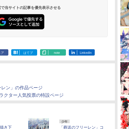
 検索で当サイトの記事を優先表示させる
ェア
はてブ
note
LinkedIn
ーレン」の作品ページ
ャラクター人気投票の特設ページ
少年
は描き下
「葬送のフリーレン」コ