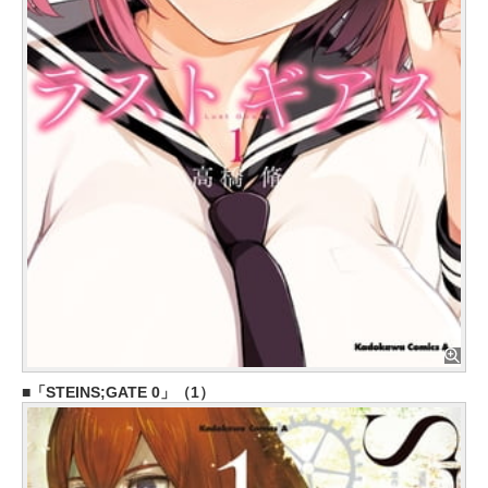
「STEINS;GATE 0」（1）