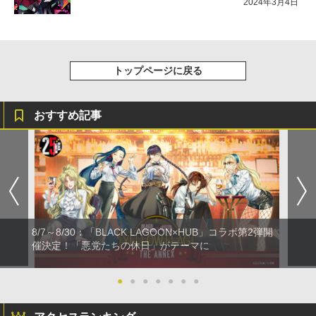
2024年3月4日
トップページに戻る
おすすめ記事
8/7～8/30：「BLACK LAGOON×HUB」コラボ第2弾開
催決定！「悪党たちの休日」がテーマに
●
●
●
●
●
●
●