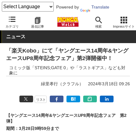
Powered by
Translate
MANGA Watch
セール
カテゴリ
過去記事
検索
Impressサイト
ニュース
「楽天Kobo」にて「ヤングエース14周年&ヤング
エースUP8周年記念フェア」第2弾開催中！
コミック版「STEINS;GATE 0」や「ラストギアス」なども対
象に
緑里孝行（クラフル）
2024年3月18日 09:26
リスト
【ヤングエース14周年&ヤングエースUP8周年記念フェア 第2
弾】
期間：3月28日9時59分まで