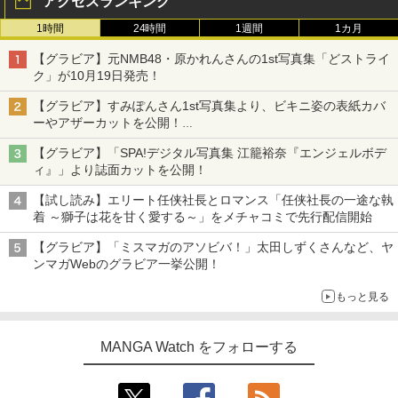
アクセスランキング
1時間
24時間
1週間
1カ月
【グラビア】元NMB48・原かれんさんの1st写真集「どストライ
ク」が10月19日発売！
【グラビア】すみぽんさん1st写真集より、ビキニ姿の表紙カバ
ーやアザーカットを公開！
タイトルは「offcourt（オフコート）」に決定
【グラビア】「SPA!デジタル写真集 江籠裕奈『エンジェルボデ
ィ』」より誌面カットを公開！
【試し読み】エリート任侠社長とロマンス「任侠社長の一途な執
着 ～獅子は花を甘く愛する～」をメチャコミで先行配信開始
【グラビア】「ミスマガのアソビバ！」太田しずくさんなど、ヤ
ンマガWebのグラビア一挙公開！
もっと見る
MANGA Watch をフォローする