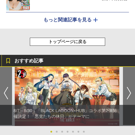
もっと関連記事を見る
トップページに戻る
おすすめ記事
8/7～8/30：「BLACK LAGOON×HUB」コラボ第2弾開
催決定！「悪党たちの休日」がテーマに
●
●
●
●
●
●
●