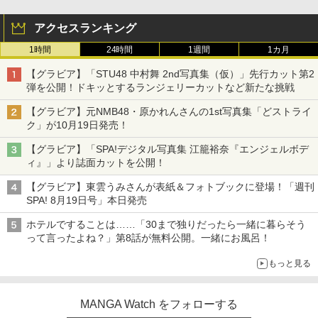
アクセスランキング
1時間
24時間
1週間
1カ月
【グラビア】「STU48 中村舞 2nd写真集（仮）」先行カット第2
弾を公開！ドキッとするランジェリーカットなど新たな挑戦
【グラビア】元NMB48・原かれんさんの1st写真集「どストライ
ク」が10月19日発売！
【グラビア】「SPA!デジタル写真集 江籠裕奈『エンジェルボデ
ィ』」より誌面カットを公開！
【グラビア】東雲うみさんが表紙＆フォトブックに登場！「週刊
SPA! 8月19日号」本日発売
ホテルですることは……「30まで独りだったら一緒に暮らそう
って言ったよね？」第8話が無料公開。一緒にお風呂！
もっと見る
MANGA Watch をフォローする