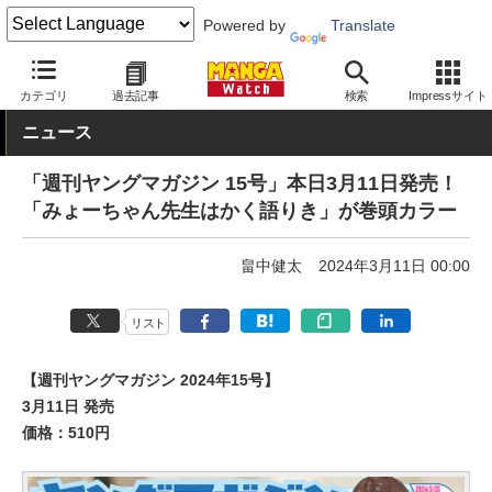
Powered by
Translate
MANGA Watch
青年
カテゴリ
過去記事
検索
Impressサイト
ニュース
「週刊ヤングマガジン 15号」本日3月11日発売！
「みょーちゃん先生はかく語りき」が巻頭カラー
畠中健太
2024年3月11日 00:00
リスト
【週刊ヤングマガジン 2024年15号】
3月11日 発売
価格：510円