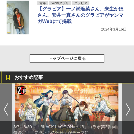
青年
Web/アプリ
グラビア
【グラビア】一ノ瀬瑠菜さん、来生かほ
さん、安井一真さんのグラビアがヤンマ
ガWebにて掲載
2024年3月16日
トップページに戻る
おすすめ記事
8/7～8/30：「BLACK LAGOON×HUB」コラボ第2弾開
催決定！「悪党たちの休日」がテーマに