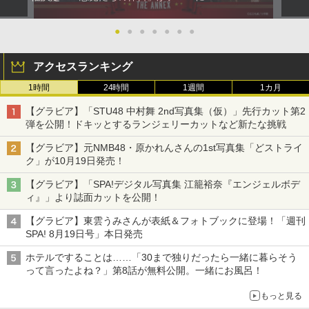
●
●
●
●
●
●
●
アクセスランキング
1時間
24時間
1週間
1カ月
【グラビア】「STU48 中村舞 2nd写真集（仮）」先行カット第2
弾を公開！ドキッとするランジェリーカットなど新たな挑戦
【グラビア】元NMB48・原かれんさんの1st写真集「どストライ
ク」が10月19日発売！
【グラビア】「SPA!デジタル写真集 江籠裕奈『エンジェルボデ
ィ』」より誌面カットを公開！
【グラビア】東雲うみさんが表紙＆フォトブックに登場！「週刊
SPA! 8月19日号」本日発売
ホテルですることは……「30まで独りだったら一緒に暮らそう
って言ったよね？」第8話が無料公開。一緒にお風呂！
もっと見る