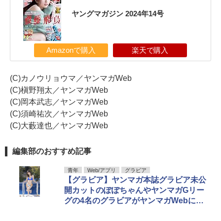
ヤングマガジン 2024年14号
Amazonで購入
楽天で購入
(C)カノウリョウマ／ヤンマガWeb
(C)槇野翔太／ヤンマガWeb
(C)岡本武志／ヤンマガWeb
(C)須崎祐次／ヤンマガWeb
(C)大藪達也／ヤンマガWeb
編集部のおすすめ記事
青年
Web/アプリ
グラビア
【グラビア】ヤンマガ本誌グラビア未公
開カットのぽぽちゃんやヤンマガGリー
グの4名のグラビアがヤンマガWebにて
公開