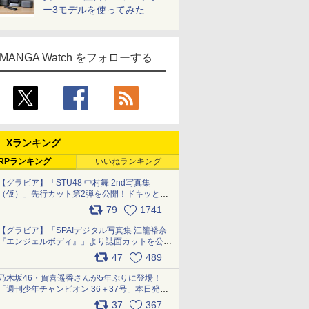
ー3モデルを使ってみた
MANGA Watch をフォローする
Xランキング
RPランキング
いいねランキング
【グラビア】「STU48 中村舞 2nd写真集
（仮）」先行カット第2弾を公開！ドキッとす
るランジェリーカットなど新たな挑戦
79
1741
pic.x.com/9uvxXReveK
【グラビア】「SPA!デジタル写真集 江籠裕奈
『エンジェルボディ』」より誌面カットを公
開！ pic.x.com/Yl52UEMoko
47
489
乃木坂46・賀喜遥香さんが5年ぶりに登場！
「週刊少年チャンピオン 36＋37号」本日発
売 pic.x.com/2Mo85ZlRvK
37
367