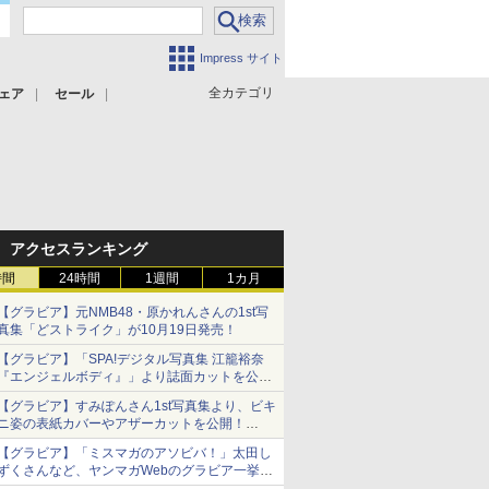
Impress サイト
全カテゴリ
ェア
セール
アクセスランキング
時間
24時間
1週間
1カ月
【グラビア】元NMB48・原かれんさんの1st写
真集「どストライク」が10月19日発売！
【グラビア】「SPA!デジタル写真集 江籠裕奈
『エンジェルボディ』」より誌面カットを公
開！
【グラビア】すみぽんさん1st写真集より、ビキ
ニ姿の表紙カバーやアザーカットを公開！
タイトルは「offcourt（オフコート）」に決定
【グラビア】「ミスマガのアソビバ！」太田し
ずくさんなど、ヤンマガWebのグラビア一挙公
開！