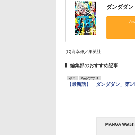
ダンダダン 
Am
(C)龍幸伸／集英社
編集部のおすすめ記事
少年
Web/アプリ
【最新話】「ダンダダン」第1
MANGA Wa