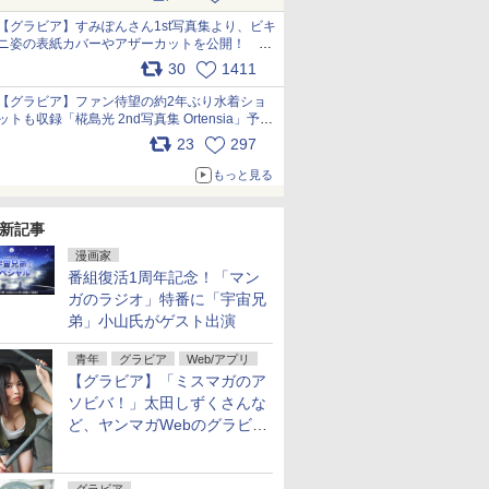
【グラビア】すみぽんさん1st写真集より、ビキ
ニ姿の表紙カバーやアザーカットを公開！ タ
イトルは「offcourt（オフコート）」に決定
30
1411
pic.x.com/xkV2ODhORh
【グラビア】ファン待望の約2年ぶり水着ショ
ットも収録「椛島光 2nd写真集 Ortensia」予約
受付開始 10月30日発売
23
297
pic.x.com/9nJQY0jUYz
もっと見る
新記事
漫画家
番組復活1周年記念！「マン
ガのラジオ」特番に「宇宙兄
弟」小山氏がゲスト出演
青年
グラビア
Web/アプリ
【グラビア】「ミスマガのア
ソビバ！」太田しずくさんな
ど、ヤンマガWebのグラビア
一挙公開！