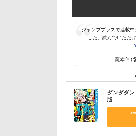
ジャンププラスで連載中
した。読んでいただ
h
— 龍幸伸 (@T
ダンダダン 
版
Am