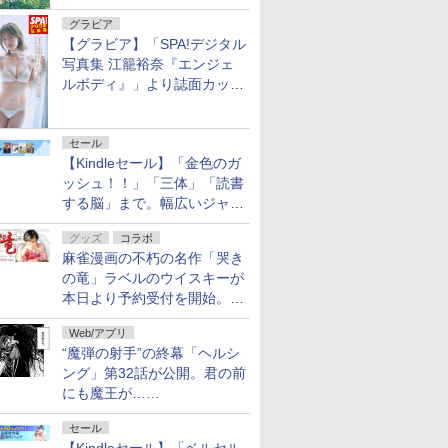
グラビア
【グラビア】「SPA!デジタル
写真集 江籠裕奈『エンジェ
ルボディ』」より誌面カット
を公開！
セール
【Kindleセール】「金色のガ
ッシュ！！」「三体」「読書
する脳」まで。幅広いジャン
ルの電子書籍が最大65％オ
グッズ
コラボ
フ！「Kindle本サマーセー
麻雀漫画の不朽の名作「哭き
ル」第2弾が開催中！
の竜」ラベルのウイスキーが
本日より予約受付を開始。8
月16日まで
Web/アプリ
“魔弾の射手”の終幕「ヘルシ
ング」第32話が公開。君の前
にも魔王が……
セール