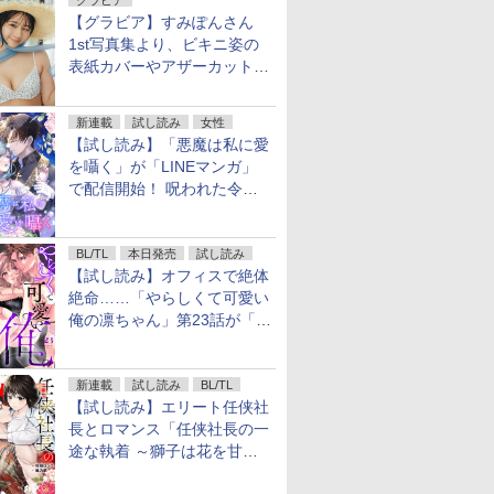
グラビア
【グラビア】すみぽんさん
1st写真集より、ビキニ姿の
表紙カバーやアザーカットを
公開！
新連載
試し読み
女性
【試し読み】「悪魔は私に愛
を囁く」が「LINEマンガ」
で配信開始！ 呪われた令嬢×
執着深い司祭のダークファン
タジー
BL/TL
本日発売
試し読み
【試し読み】オフィスで絶体
絶命……「やらしくて可愛い
俺の凛ちゃん」第23話が「コ
ミックシーモア」で先行配
信！
新連載
試し読み
BL/TL
【試し読み】エリート任侠社
長とロマンス「任侠社長の一
途な執着 ～獅子は花を甘く
愛する～」をメチャコミで先