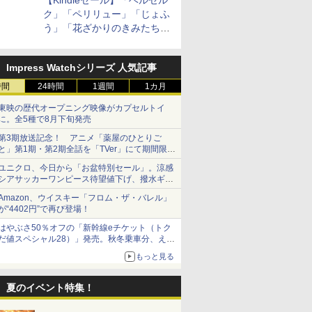
【Kindleセール】「ベルセル
ク」「ペリリュー」「じょふ
う」「花ざかりのきみたち
へ」などが最大50％オフ！
「白泉社 夏の大割引セー
Impress Watchシリーズ 人気記事
ル」が開催中！
時間
24時間
1週間
1カ月
東映の歴代オープニング映像がカプセルトイ
に。全5種で8月下旬発売
第3期放送記念！ アニメ「薬屋のひとりご
と」第1期・第2期全話を「TVer」にて期間限定
で順次無料配信開始
ユニクロ、今日から「お盆特別セール」。涼感
シアサッカーワンピース待望値下げ、撥水ギア
ショーツは1990円に
Amazon、ウイスキー「フロム・ザ・バレル」
が“4402円”で再び登場！
はやぶさ50％オフの「新幹線eチケット（トク
だ値スペシャル28）」発売。秋冬乗車分、えき
ねっと限定
もっと見る
夏のイベント特集！