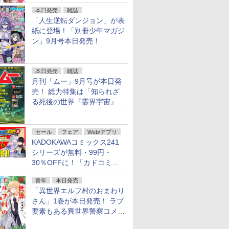
行配信開始
本日発売
雑誌
「人生逆転ダンジョン」が表
紙に登場！「別冊少年マガジ
ン」9月号本日発売！
本日発売
雑誌
月刊「ムー」9月号が本日発
売！ 総力特集は「知られざ
る死後の世界『霊界宇宙』の
謎」特別企画は「西郷隆盛の
不死伝説」
セール
フェア
Web/アプリ
KADOKAWAコミックス241
シリーズが無料・99円・
30％OFFに！「カドコミフ
ェア 2026」第2弾が開催中！
青年
本日発売
「異世界エルフ村のおまわり
さん」1巻が本日発売！ ラブ
要素もある異世界警察コメデ
ィ