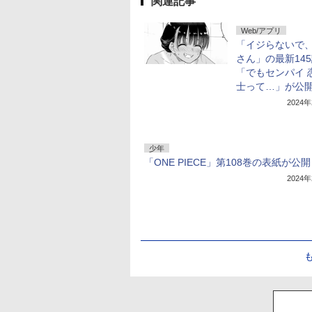
関連記事
Web/アプリ
「イジらないで
さん」の最新14
「でもセンパイ 
士って…」が公
2024
少年
「ONE PIECE」第108巻の表紙が公
2024