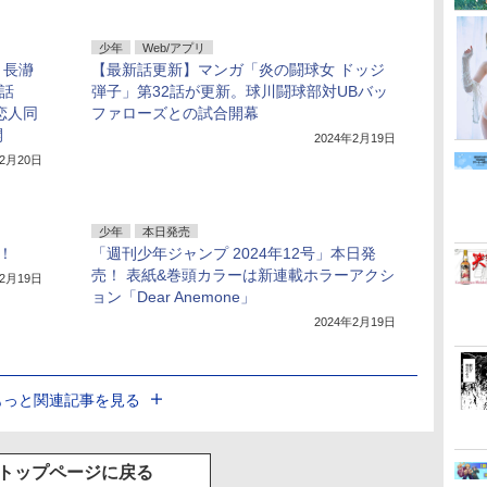
少年
Web/アプリ
、長瀞
【最新話更新】マンガ「炎の闘球女 ドッジ
5話
弾子」第32話が更新。球川闘球部対UBバッ
恋人同
ファローズとの試合開幕
開
2024年2月19日
年2月20日
少年
本日発売
開！
「週刊少年ジャンプ 2024年12号」本日発
売！ 表紙&巻頭カラーは新連載ホラーアクシ
年2月19日
ョン「Dear Anemone」
2024年2月19日
もっと関連記事を見る
トップページに戻る