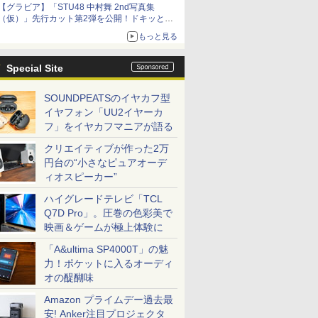
【グラビア】「STU48 中村舞 2nd写真集
（仮）」先行カット第2弾を公開！ドキッとす
るランジェリーカットなど新たな挑戦
もっと見る
Special Site
SOUNDPEATSのイヤカフ型
イヤフォン「UU2イヤーカ
フ」をイヤカフマニアが語る
クリエイティブが作った2万
円台の“小さなピュアオーデ
ィオスピーカー”
ハイグレードテレビ「TCL
Q7D Pro」。圧巻の色彩美で
映画＆ゲームが極上体験に
「A&ultima SP4000T」の魅
力！ポケットに入るオーディ
オの醍醐味
Amazon プライムデー過去最
安! Anker注目プロジェクタ