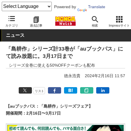
Powered by
Translate
MANGA Watch
無料
カテゴリ
過去記事
検索
Impressサイト
ニュース
「島耕作」シリーズ計33巻が「auブックパス」に
て読み放題に。3月17日まで
シリーズ全巻に使える50%OFFクーポンも配布
徳永浩貴
2024年2月16日 11:57
リスト
【auブックパス：「島耕作」シリーズフェア】
開催期間：2月16日〜3月17日