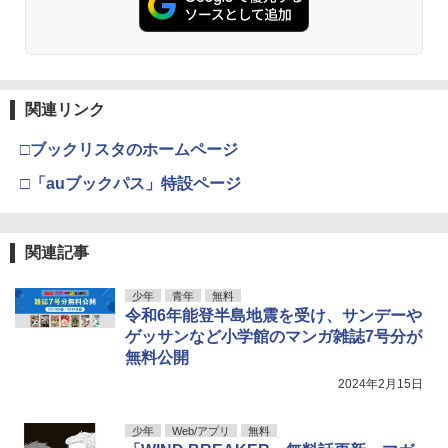
関連リンク
□ブックリスタのホームページ
□「auブックパス」特設ページ
関連記事
少年
青年
無料
令和6年能登半島地震を受け、サンデーや
ゲッサンなど小学館のマンガ雑誌7号分が
無料公開
2024年2月15日
少年
Web/アプリ
無料