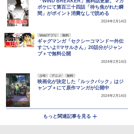
「WIND BREAKER」無料話更新。マガ
ポケにて第百三十四話「待ち焦がれた瞬
間」がポイント消費なしで読める
2024年2月14日
Web/アプリ
無料
ギャグマンガ「セクシーコマンドー外伝
すごいよ!!マサルさん」20話分がジャン
プ＋で無料公開
2024年2月14日
少年
アニメ
無料
映画化が決定した「ルックバック」はジ
ャンプ＋にて原作マンガが公開中
2024年2月14日
もっと関連記事を見る