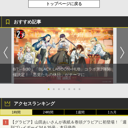
トップページに戻る
おすすめ記事
8/7～8/30：「BLACK LAGOON×HUB」コラボ第2弾開
催決定！「悪党たちの休日」がテーマに
●
●
●
●
●
●
●
アクセスランキング
1時間
24時間
1週間
1カ月
【グラビア】山田あいさんが表紙＆巻頭グラビアに初登場！「週
刊プレイボーイ34＆35号」本日発売