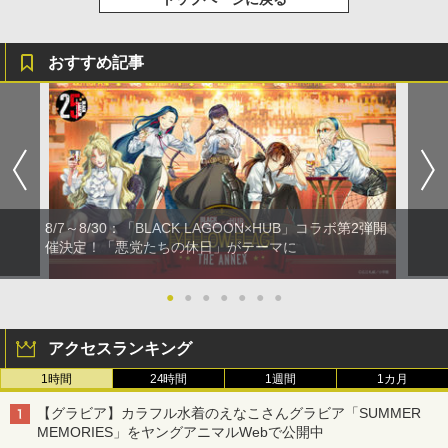
おすすめ記事
8/7～8/30：「BLACK LAGOON×HUB」コラボ第2弾開
催決定！「悪党たちの休日」がテーマに
●
●
●
●
●
●
●
アクセスランキング
1時間
24時間
1週間
1カ月
【グラビア】カラフル水着のえなこさんグラビア「SUMMER
MEMORIES」をヤングアニマルWebで公開中