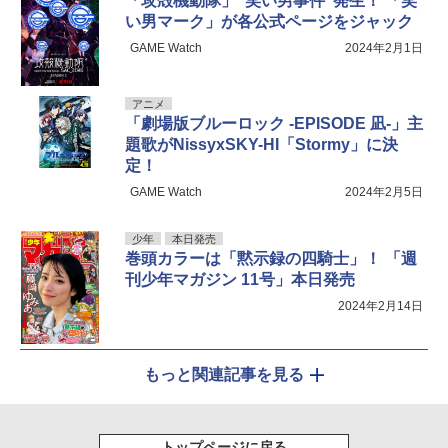
「攻殻機動隊」“笑い男事件”発生！ 「笑
い男マーク」が各公式ページをジャック
GAME Watch
2024年2月1日
アニメ
「劇場版ブルーロック -EPISODE 凪-」主
題歌がNissyxSKY-HI「Stormy」に決
定！
GAME Watch
2024年2月5日
少年
本日発売
巻頭カラーは「黙示録の四騎士」！ 「週
刊少年マガジン 11号」本日発売
2024年2月14日
もっと関連記事を見る
トップページに戻る