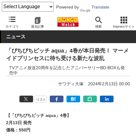
Powered by
Translate
MANGA Watch
少女
カテゴリ
過去記事
検索
Impressサイト
ニュース
「ぴちぴちピッチ aqua」4巻が本日発売！ マーメ
イドプリンセスに待ち受ける新たな波乱
TVアニメ放送20周年を記念したアニバーサリーBD-BOXも発
売中
サワディ大塚
2024年2月13日 00:00
リスト
【「ぴちぴちピッチ aqua」4巻】
2月13日 発売
価格：550円