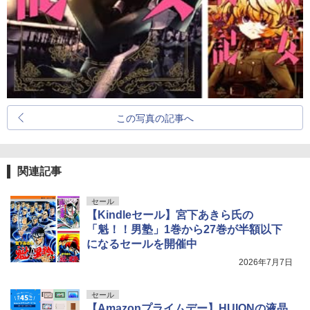
この写真の記事へ
関連記事
セール
【Kindleセール】宮下あきら氏の
「魁！！男塾」1巻から27巻が半額以下
になるセールを開催中
2026年7月7日
セール
【Amazonプライムデー】HUIONの液晶