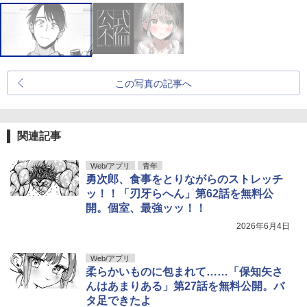
この写真の記事へ
関連記事
Web/アプリ
青年
勇次郎、食事をとりながらのストレッチ
ッ！！「刃牙らへん」第62話を無料公
開。個室、最強ッッ！！
2026年6月4日
Web/アプリ
柔らかいものに包まれて……「保知矢さ
んはあまりある」第27話を無料公開。バ
タ足できたよ