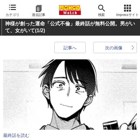
カテゴリ
過去記事
検索
Impressサイト
神様が創った運命「公式不倫」最終話が無料公開。男がい
て、女がいて
(1/2)
記事へ
次の画像
最終話を読む