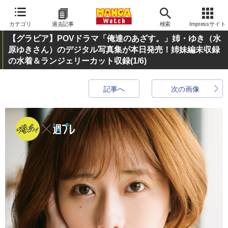
カテゴリ
過去記事
検索
Impressサイト
【グラビア】POVドラマ「俺達のあざす。」姉・ゆき（水
原ゆきさん）のデジタル写真集が本日発売！姉妹編未収録
の水着＆ランジェリーカット収録
(1/6)
記事へ
次の画像