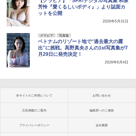
【グラビア】「SPA!デジタル写真集 和泉
芳怜『愛くるしいボディ』」より誌面カ
ットを公開
2026年5月31日
グラビア
写真集
ベトナムのリゾート地で“過去最大の露
出”に挑戦。髙野真央さんの1st写真集が7
月29日に発売決定！
2026年6月4日
本サイトのご利用について
お問い合わせ
広告掲載のご案内
編集部へのご連絡
プライバシーポリシー
会社概要