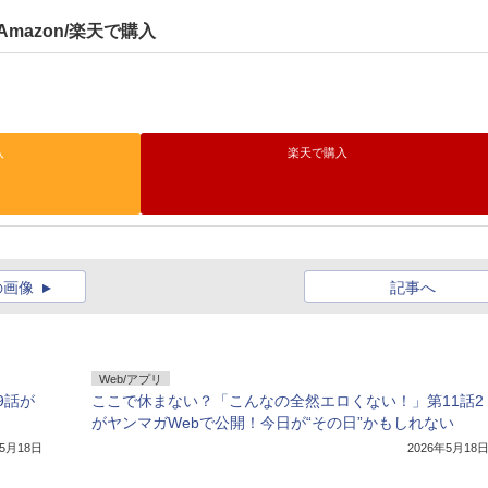
Amazon/楽天で購入
入
楽天で購入
の画像
記事へ
Web/アプリ
9話が
ここで休まない？「こんなの全然エロくない！」第11話2
がヤンマガWebで公開！今日が“その日”かもしれない
年5月18日
2026年5月18