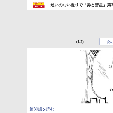
迷いのない走りで「昴と彗星」第3
(1/2)
次
第30話を読む