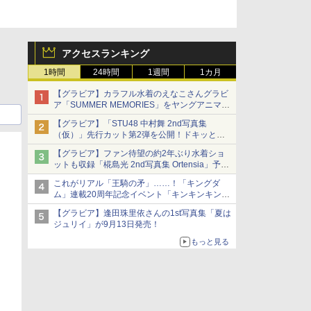
アクセスランキング
1時間
24時間
1週間
1カ月
【グラビア】カラフル水着のえなこさんグラビ
ア「SUMMER MEMORIES」をヤングアニマル
Webで公開中
【グラビア】「STU48 中村舞 2nd写真集
（仮）」先行カット第2弾を公開！ドキッとす
るランジェリーカットなど新たな挑戦
【グラビア】ファン待望の約2年ぶり水着ショ
ットも収録「椛島光 2nd写真集 Ortensia」予約
受付開始
これがリアル「王騎の矛」……！「キングダ
10月30日発売
ム」連載20周年記念イベント「キンキンキング
ダム」開幕フォトレポート
【グラビア】逢田珠里依さんの1st写真集「夏は
ジュリイ」が9月13日発売！
もっと見る