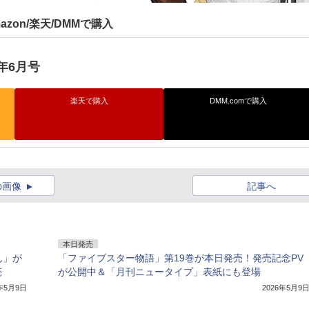
azon/楽天/DMMで購入
年6月号
楽天で購入
DMM.comで購入
の画像
記事へ
本日発売
ん」が
「ファイブスター物語」第19巻が本日発売！発売記念PV
売
が公開中＆「月刊ニュータイプ」表紙にも登場
6年5月9日
2026年5月9