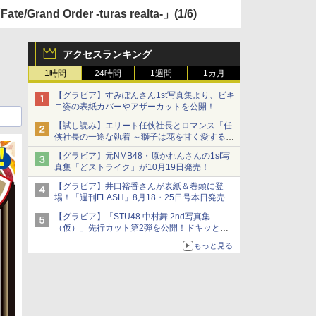
Order -turas realta-」
(1/6)
アクセスランキング
1時間
24時間
1週間
1カ月
【グラビア】すみぽんさん1st写真集より、ビキ
ニ姿の表紙カバーやアザーカットを公開！
タイトルは「offcourt（オフコート）」に決定
【試し読み】エリート任侠社長とロマンス「任
侠社長の一途な執着 ～獅子は花を甘く愛する
～」をメチャコミで先行配信開始
【グラビア】元NMB48・原かれんさんの1st写
真集「どストライク」が10月19日発売！
【グラビア】井口裕香さんが表紙＆巻頭に登
場！「週刊FLASH」8月18・25日号本日発売
【グラビア】「STU48 中村舞 2nd写真集
（仮）」先行カット第2弾を公開！ドキッとす
るランジェリーカットなど新たな挑戦
もっと見る