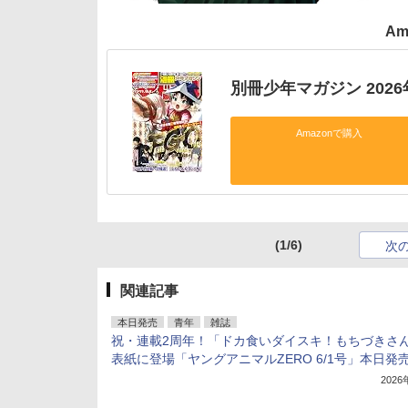
Am
別冊少年マガジン 2026
Amazonで購入
(1/6)
次
関連記事
本日発売
青年
雑誌
祝・連載2周年！「ドカ食いダイスキ！もちづきさ
表紙に登場「ヤングアニマルZERO 6/1号」本日発
202