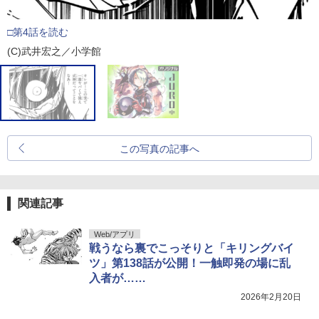
□第4話を読む
(C)武井宏之／小学館
この写真の記事へ
関連記事
Web/アプリ
戦うなら裏でこっそりと「キリングバイ
ツ」第138話が公開！一触即発の場に乱
入者が……
2026年2月20日