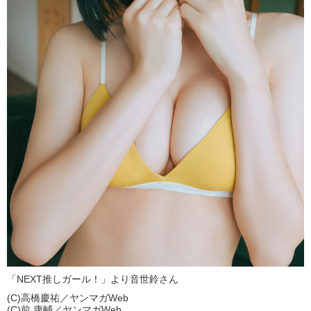
「NEXT推しガール！」より音世鈴さん
(C)高橋慶祐／ヤンマガWeb
(C)前 康輔／ヤンマガWeb