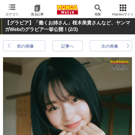
カテゴリ
過去記事
検索
Impressサイト
【グラビア】「働くお姉さん」桜木美貴さんなど、ヤンマ
ガWebのグラビア一挙公開！
(2/3)
前の画像
記事へ
次の画像