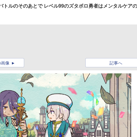
トバトルのそのあとで レベル99のズタボロ勇者はメンタルケアの
の画像
記事へ