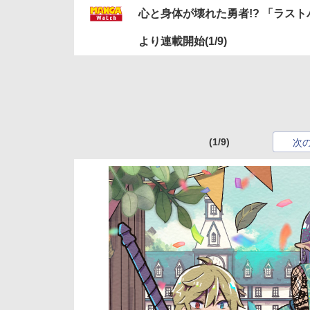
心と身体が壊れた勇者!? 「ラス
より連載開始
(1/9)
(1/9)
次