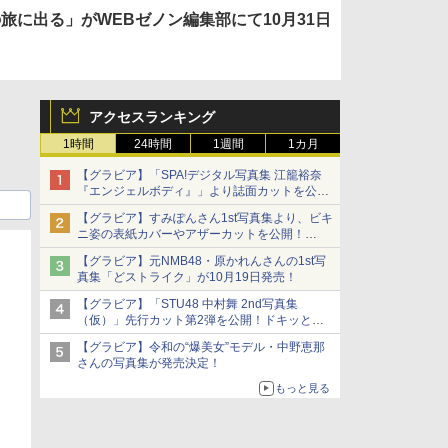
旅に出る」がWEBゼノン編集部にて10月31日
アクセスランキング
1時間
24時間
1週間
1カ月
【グラビア】「SPA!デジタル写真集 江籠裕奈
『エンジェルボディ』」より誌面カットを公
開！
【グラビア】すみぽんさん1st写真集より、ビキ
ニ姿の表紙カバーやアザーカットを公開！
タイトルは「offcourt（オフコート）」に決定
【グラビア】元NMB48・原かれんさんの1st写
真集「どストライク」が10月19日発売！
【グラビア】「STU48 中村舞 2nd写真集
（仮）」先行カット第2弾を公開！ドキッとす
るランジェリーカットなど新たな挑戦
【グラビア】令和の“爆美女”モデル・中野恵那
さんの写真集が発売決定！
もっと見る