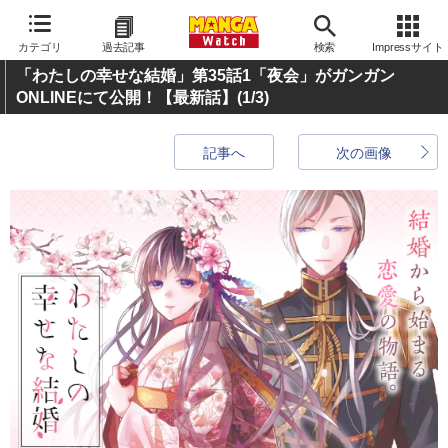
カテゴリ
過去記事
検索
Impressサイト
「わたしの幸せな結婚」第35話1「夜会」がガンガン
ONLINEにて公開！【最新話】
(1/3)
記事へ
次の画像