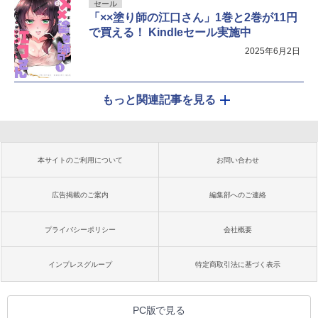
セール
「××塗り師の江口さん」1巻と2巻が11円
で買える！ Kindleセール実施中
2025年6月2日
もっと関連記事を見る
本サイトのご利用について
お問い合わせ
広告掲載のご案内
編集部へのご連絡
プライバシーポリシー
会社概要
インプレスグループ
特定商取引法に基づく表示
PC版で見る