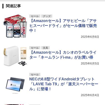
関連記事
セール
グッズ
【Amazonセール】アサヒビール「アサ
ヒスーパードライ」がセール価格で販売
中！
2025年6月6日
セール
文具
【Amazonセール】カシオのラベルライ
ター「ネームランドi-ma」がお買い得
2025年6月5日
セール
NECの8.8型ワイドAndroidタブレット
「LAVIE Tab T9」が「楽天スーパーセー
ル」に登場！
2025年6月4日