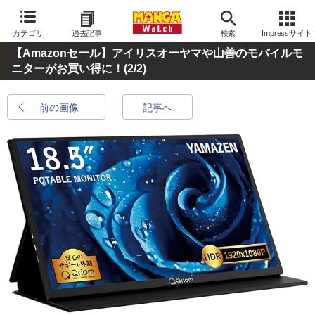
カテゴリ
過去記事
検索
Impressサイト
【Amazonセール】アイリスオーヤマや山善のモバイルモ
ニターがお買い得に！
(2/2)
前の画像
記事へ