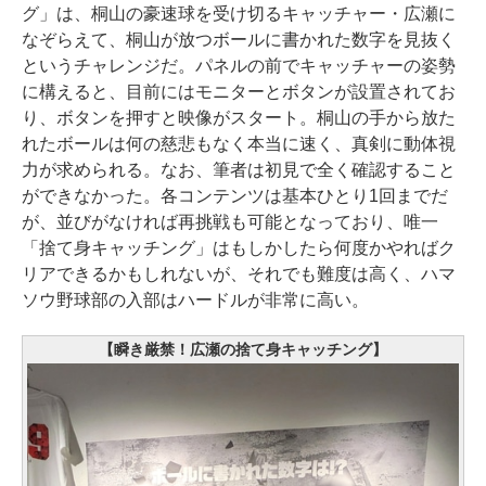
グ」は、桐山の豪速球を受け切るキャッチャー・広瀬に
なぞらえて、桐山が放つボールに書かれた数字を見抜く
というチャレンジだ。パネルの前でキャッチャーの姿勢
に構えると、目前にはモニターとボタンが設置されてお
り、ボタンを押すと映像がスタート。桐山の手から放た
れたボールは何の慈悲もなく本当に速く、真剣に動体視
力が求められる。なお、筆者は初見で全く確認すること
ができなかった。各コンテンツは基本ひとり1回までだ
が、並びがなければ再挑戦も可能となっており、唯一
「捨て身キャッチング」はもしかしたら何度かやればク
リアできるかもしれないが、それでも難度は高く、ハマ
ソウ野球部の入部はハードルが非常に高い。
【瞬き厳禁！広瀬の捨て身キャッチング】