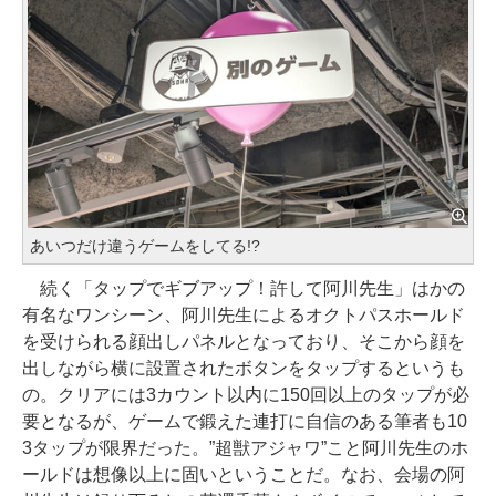
あいつだけ違うゲームをしてる!?
続く「タップでギブアップ！許して阿川先生」はかの
有名なワンシーン、阿川先生によるオクトパスホールド
を受けられる顔出しパネルとなっており、そこから顔を
出しながら横に設置されたボタンをタップするというも
の。クリアには3カウント以内に150回以上のタップが必
要となるが、ゲームで鍛えた連打に自信のある筆者も10
3タップが限界だった。”超獣アジャワ”こと阿川先生のホ
ールドは想像以上に固いということだ。なお、会場の阿