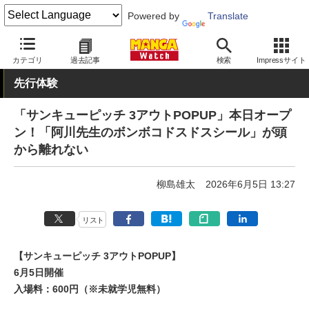
Powered by
Translate
MANGA Watch
イベント
カテゴリ
過去記事
検索
Impressサイト
先行体験
「サンキューピッチ 3アウトPOPUP」本日オープ
ン！「阿川先生のボンボコドスドスシール」が頭
から離れない
柳島雄太
2026年6月5日 13:27
リスト
【サンキューピッチ 3アウトPOPUP】
6月5日開催
入場料：600円（※未就学児無料）