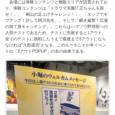
会場には体験コンテンツと物販エリアが設置されてお
り、体験コンテンツは「トラウマ克服!? 正ちゃんを探
せ！」、「桐山の足上げチャレンジ！」、「タップでギ
ブアップ！許して阿川先生」、そして「瞬き厳禁！広瀬
の捨て身キャッチング」。これらはハマソウ野球部への
入部テストであるため、テストに失敗すると1アウト。
全てのテストに挑戦したうえで最後まで3アウトになら
なければ”入部成功”となる。このルールこそが本イベン
トの「3アウトPOPUP」の名の由来である。