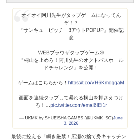
オイオイ阿川先生がタップゲームになってん
ぞ！？
『サンキューピッチ 3アウトPOPUP』開催記
念
WEBブラウザタップゲーム⚾️
『桐山を止めろ！阿川先生のオクトパスホール
ドチャレンジ』を公開！
ゲームはこちらから！
https://t.co/VH6KmdggaM
画面を連続タップして暴れる桐山を押さえつけ
ろ！…
pic.twitter.com/emal6IEi1r
— UKMK by SHUEISHA GAMES (@UKMK_SG)
June
3, 2026
最後に控える「瞬き厳禁！広瀬の捨て身キャッチン