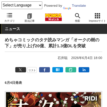
Powered by
Translate
MANGA Watch
Web/アプリ
カテゴリ
過去記事
検索
Impressサイト
ニュース
めちゃコミックのタテ読みマンガ「オークの樹の
下」が売り上げ20億、累計1.3億DLを突破
石井聡
2026年6月4日 18:00
リスト
6月4日発表