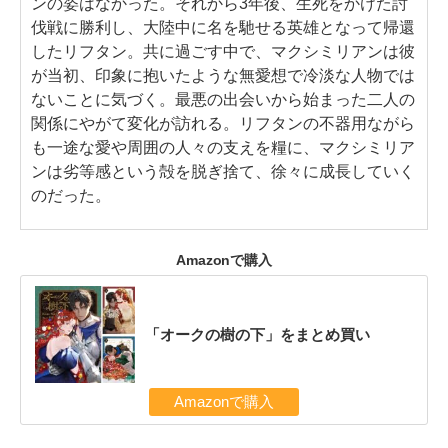
ンの姿はなかった。それから3年後、生死をかけた討
伐戦に勝利し、大陸中に名を馳せる英雄となって帰還
したリフタン。共に過ごす中で、マクシミリアンは彼
が当初、印象に抱いたような無愛想で冷淡な人物では
ないことに気づく。最悪の出会いから始まった二人の
関係にやがて変化が訪れる。リフタンの不器用ながら
も一途な愛や周囲の人々の支えを糧に、マクシミリア
ンは劣等感という殻を脱ぎ捨て、徐々に成長していく
のだった。
Amazonで購入
「オークの樹の下」をまとめ買い
Amazonで購入