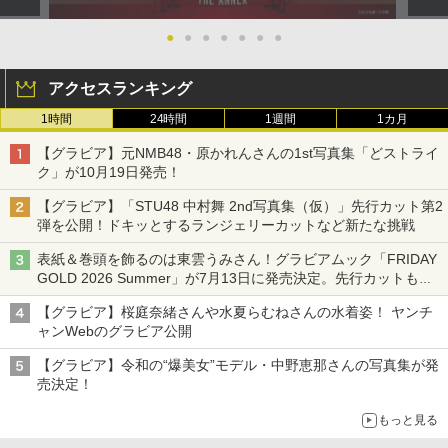
●
●
●
●
●
●
●
アクセスランキング
1時間
24時間
1週間
1カ月
【グラビア】元NMB48・原かれんさんの1st写真集「どストライ
ク」が10月19日発売！
【グラビア】「STU48 中村舞 2nd写真集（仮）」先行カット第2
弾を公開！ドキッとするランジェリーカットなど新たな挑戦
表紙＆巻頭を飾るのは東雲うみさん！グラビアムック「FRIDAY
GOLD 2026 Summer」が7月13日に発売決定。先行カットも公
開
【グラビア】桜庭奈緒さんや水夏らむねさんの水着姿！ ヤンチ
ャンWebのグラビア公開
【グラビア】令和の“爆美女”モデル・中野恵那さんの写真集が発
売決定！
もっと見る