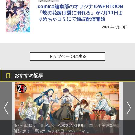
Web/アプリ
comico編集部のオリジナルWEBTOON
「蛟の花嫁は愛に溺れる」が7月10日よ
りめちゃコミにて独占配信開始
2026年7月10日
トップページに戻る
おすすめ記事
8/7～8/30：「BLACK LAGOON×HUB」コラボ第2弾開
催決定！「悪党たちの休日」がテーマに