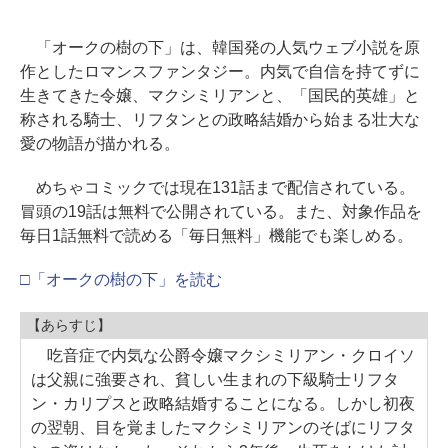
「オークの樹の下」は、韓国発の人気ウェブ小説を原
作としたロマンスファンタジー。内気で自信を持てずに
生きてきた令嬢、マクシミリアンと、「国民的英雄」と
称される騎士、リフタンとの政略結婚から始まる壮大な
愛の物語が描かれる。
めちゃコミックでは現在131話まで配信されている。
冒頭の19話は無料で公開されている。また、対象作品を
毎日1話無料で読める「毎日無料」機能でも楽しめる。
□「オークの樹の下」を読む
【あらすじ】
吃音症で内気な公爵令嬢マクシミリアン・クロイソ
は父親に強要され、貧しい生まれの下級騎士リフタ
ン・カリプスと政略結婚することになる。しかし初夜
の翌朝、目を覚ましたマクシミリアンのそばにリフタ