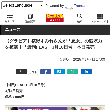
Powered by
Translate
MANGA Watch
グラビア
カテゴリ
過去記事
検索
Impressサイト
ニュース
【グラビア】横野すみれさんが「悪女」の破壊力
を披露！「週刊FLASH 3月18日号」本日発売
石井聡
2025年3月4日 17:09
リスト
【週刊FLASH 3月18日号】
3月4日発売
価格：550円