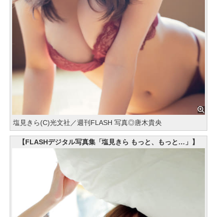
塩見きら(C)光文社／週刊FLASH 写真◎唐木貴央
【FLASHデジタル写真集「塩見きら もっと、もっと…」】