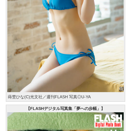
蒔埜ひな(C)光文社／週刊FLASH 写真◎U-YA
【FLASHデジタル写真集「夢への歩幅」】