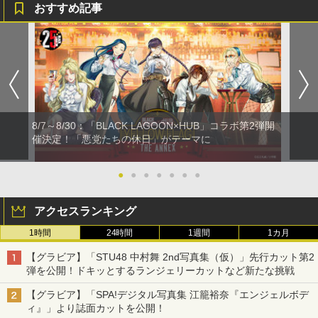
おすすめ記事
8/7～8/30：「BLACK LAGOON×HUB」コラボ第2弾開
催決定！「悪党たちの休日」がテーマに
●
●
●
●
●
●
●
アクセスランキング
1時間
24時間
1週間
1カ月
【グラビア】「STU48 中村舞 2nd写真集（仮）」先行カット第2
弾を公開！ドキッとするランジェリーカットなど新たな挑戦
【グラビア】「SPA!デジタル写真集 江籠裕奈『エンジェルボデ
ィ』」より誌面カットを公開！