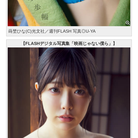
蒔埜ひな(C)光文社／週刊FLASH 写真◎U-YA
【FLASHデジタル写真集「映画じゃない僕ら」】