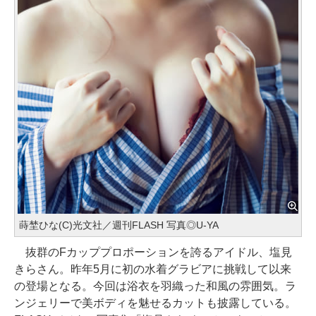
蒔埜ひな(C)光文社／週刊FLASH 写真◎U-YA
抜群のFカッププロポーションを誇るアイドル、塩見
きらさん。昨年5月に初の水着グラビアに挑戦して以来
の登場となる。今回は浴衣を羽織った和風の雰囲気。ラ
ンジェリーで美ボディを魅せるカットも披露している。