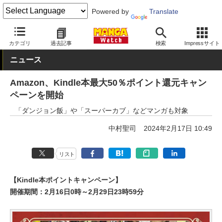
Powered by
Translate
MANGA Watch
セール
カテゴリ
過去記事
検索
Impressサイト
ニュース
Amazon、Kindle本最大50％ポイント還元キャン
ペーンを開始
「ダンジョン飯」や「スーパーカブ」などマンガも対象
中村聖司
2024年2月17日 10:49
リスト
【Kindle本ポイントキャンペーン】
開催期間：2月16日0時～2月29日23時59分